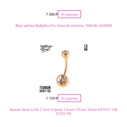
Цена
7 500
₽
Фен-щётка BaByliss Pro Smooth Volume, 1000 Вт, AS90PE
Цена
1 150
₽
Банан Rose Gold 2 Gem Crystal 1.6 мм 10 мм Титан ASTM F-136
(1332-10)