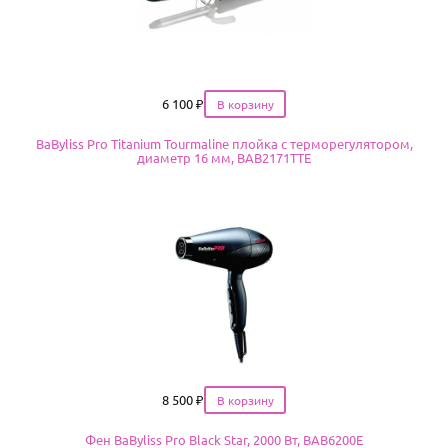
Цена
6 100
₽
BaByliss Pro Titanium Tourmaline плойка с терморегулятором,
диаметр 16 мм, BAB2171TTE
Цена
8 500
₽
Фен BaByliss Pro Black Star, 2000 Вт, BAB6200E