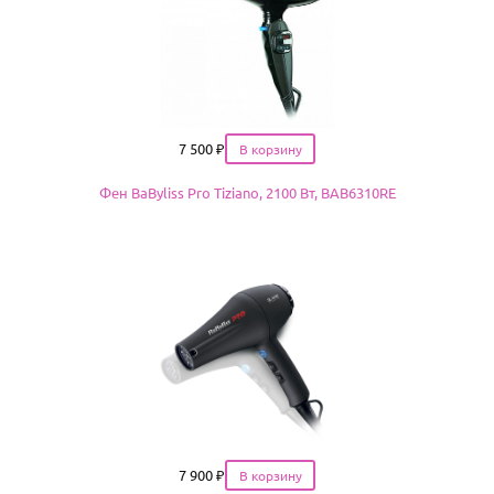
Цена
7 500
₽
Фен BaByliss Pro Tiziano, 2100 Вт, BAB6310RE
Цена
7 900
₽