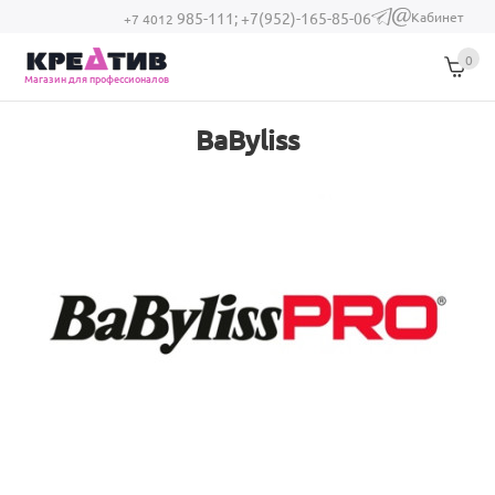
Перейти к основному содержанию
Кабинет
985-111;
+7(952)-165-85-06
(link sends e-
+7 4012
mail)
0
Магазин для профессионалов
BaByliss