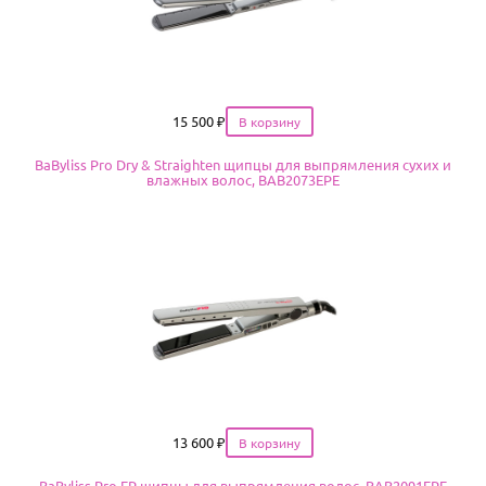
Цена
15 500
₽
BaByliss Pro Dry & Straighten щипцы для выпрямления сухих и
влажных волос, BAB2073EPE
Цена
13 600
₽
BaByliss Pro EP щипцы для выпрямления волос, BAB2091EPE