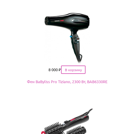
Цена
8 000
₽
Фен BaByliss Pro Tiziano, 2300 Вт, BAB6330RE