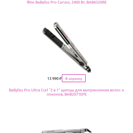
Фен BaByliss Pro Caruso, 2400 Вт, BAB6520RE
Цена
13 990
₽
BaByliss Pro Ultra Curl "2 в 1" щипцы для выпрямления волос и
локонов, BAB2071EPE