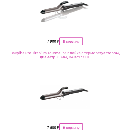
Цена
7 900
₽
BaByliss Pro Titanium Tourmaline плойка с терморегулятором,
диаметр 25 мм, BAB2173TTE
Цена
7 600
₽