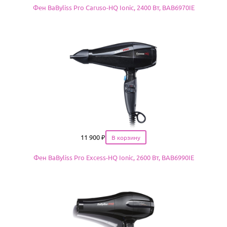
Фен BaByliss Pro Caruso-HQ Ionic, 2400 Вт, BAB6970IE
Цена
11 900
₽
Фен BaByliss Pro Excess-HQ Ionic, 2600 Вт, BAB6990IE