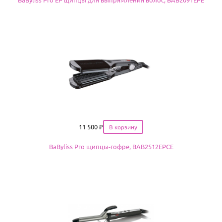
Цена
11 500
₽
BaByliss Pro щипцы-гофре, BAB2512EPCE