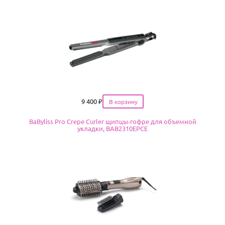
Цена
9 400
₽
BaByliss Pro Crepe Curler щипцы-гофре для объемной
укладки, BAB2310EPCE