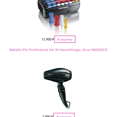
Цена
12 900
₽
Babyliss Pro Professional Set 30 термобигуди, 30 шт BAB3031E
Цена
7 990
₽