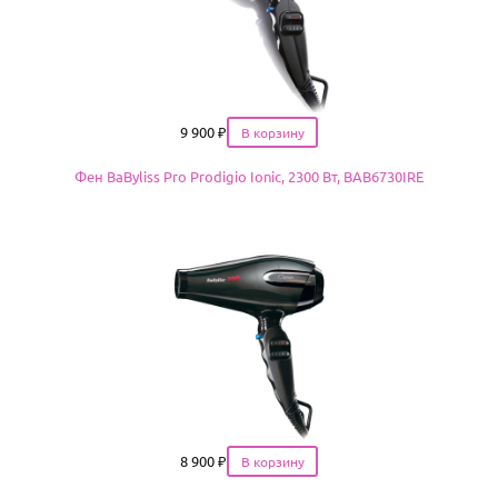
Цена
9 900
₽
Фен BaByliss Pro Prodigio Ionic, 2300 Вт, BAB6730IRE
Цена
8 900
₽