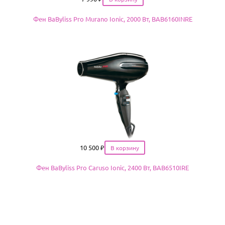
Фен BaByliss Pro Murano Ionic, 2000 Вт, BAB6160INRE
Цена
10 500
₽
Фен BaByliss Pro Caruso Ionic, 2400 Вт, BAB6510IRE