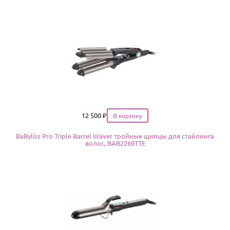
Цена
12 500
₽
BaByliss Pro Triple Barrel Waver тройные щипцы для стайлинга
волос, BAB2269TTE