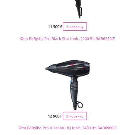
Цена
11 500
₽
Фен BaByliss Pro Black Star Ionic, 2200 Вт, BAB6250IE
Цена
12 900
₽
Фен BaByliss Pro Vulcano-HQ Ionic, 2400 Вт, BAB6980IE