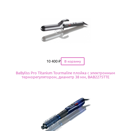
Цена
10 400
₽
BaByliss Pro Titanium Tourmaline плойка с электронным
терморегулятором, диаметр 38 мм, BAB2275TTE