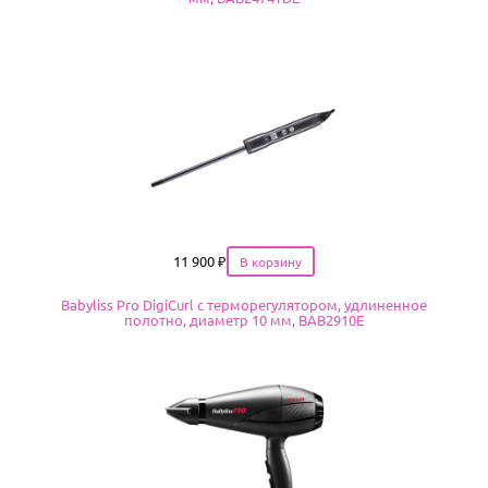
Цена
11 900
₽
Babyliss Pro DigiCurl с терморегулятором, удлиненное
полотно, диаметр 10 мм, BAB2910E