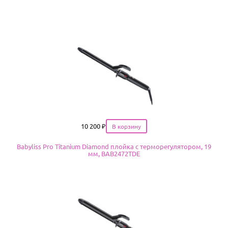
Цена
10 200
₽
Babyliss Pro Titanium Diamond плойка с терморегулятором, 19
мм, BAB2472TDE