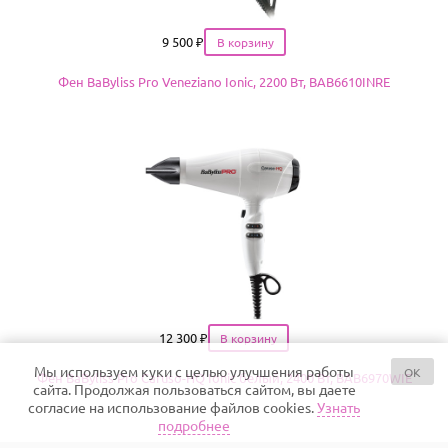
Цена
9 500
₽
Фен BaByliss Pro Veneziano Ionic, 2200 Вт, BAB6610INRE
Цена
12 300
₽
Мы используем куки с целью улучшения работы
OK
Фен BaByliss Pro Caruso-HQ Ionic белый, 2400 Вт, BAB6970WIE
сайта. Продолжая пользоваться сайтом, вы даете
согласие на использование файлов cookies.
Узнать
подробнее