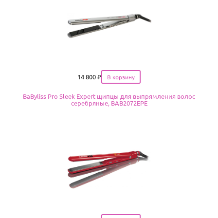
Цена
14 800
₽
BaByliss Pro Sleek Expert щипцы для выпрямления волос
серебряные, BAB2072EPE