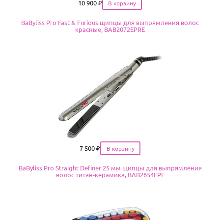
Цена
10 900
₽
BaByliss Pro Fast & Furious щипцы для выпрямления волос
красные, BAB2072EPRE
Цена
7 500
₽
BaByliss Pro Straight Definer 25 мм щипцы для выпрямления
волос титан-керамика, BAB2654EPE