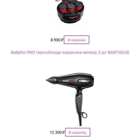
Цена
8 900
₽
BaByliss PRO термобигуди керамика+велюр, 5 шт BABTS6GSE
Цена
12 300
₽