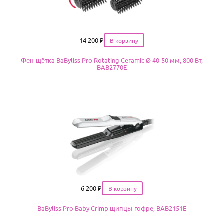
Цена
14 200
₽
Фен-щётка BaByliss Pro Rotating Ceramic Ø 40-50 мм, 800 Вт,
BAB2770E
Цена
6 200
₽
BaByliss Pro Baby Crimp щипцы-гофре, BAB2151E