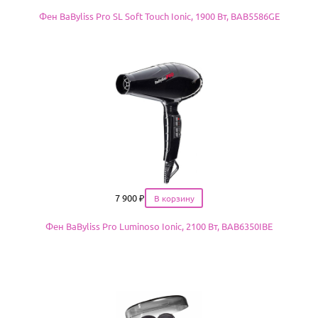
Фен BaByliss Pro SL Soft Touch Ionic, 1900 Вт, BAB5586GE
Цена
7 900
₽
Фен BaByliss Pro Luminoso Ionic, 2100 Вт, BAB6350IBE