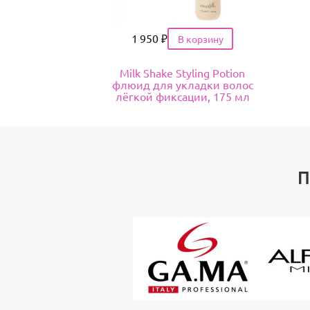
Цена
1 950
₽
Milk Shake Styling Potion
флюид для укладки волос
лёгкой фиксации, 175 мл
П