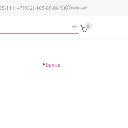
85-111;
+7(952)-165-85-06
(link sends e-mail)
Кабинет
0
Показать
Бренд