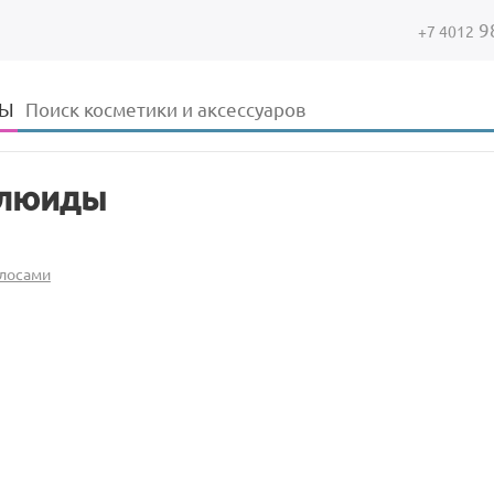
9
+7 4012
Форма поиска
Поиск
ДЫ
люиды
олосами