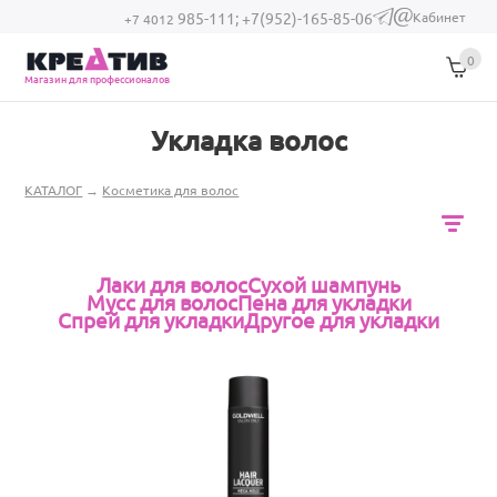
Перейти к основному содержанию
Кабинет
985-111;
+7(952)-165-85-06
(link sends e-
+7 4012
mail)
0
Магазин для профессионалов
Укладка волос
Вы здесь
КАТАЛОГ
→
Косметика для волос
Лаки для волос
Сухой шампунь
Дочерние категории
Мусс для волос
Пена для укладки
Спрей для укладки
Другое для укладки