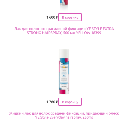
Цена
1 600
₽
Лак для волос экстрасильной фиксации YE STYLE EXTRA
STRONG HAIRSPRAY, 500 мл YELLOW 18399
Цена
1 760
₽
Жидкий лак для волос средней фиксации, придающий блеск
YE Style Everyday hairspray, 250ml