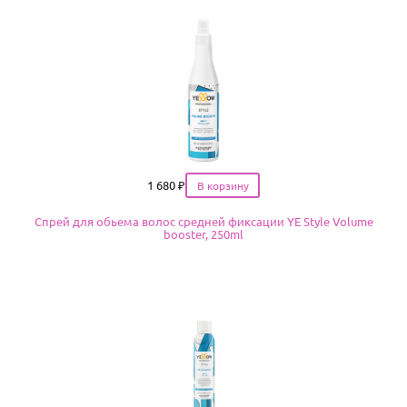
Цена
1 680
₽
Спрей для обьема волос средней фиксации YE Style Volume
booster, 250ml