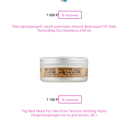
Цена
1 680
₽
Текстурирующий сухой шампунь легкой фиксации YE Style
Texturizing Dry Shampoo,250 ml
Цена
1 180
₽
Tigi Bed Head For Men Pure Texture Molding Paste
Моделирующая паста для волос, 85 г