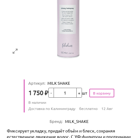
Артикул
:
MILK SHAKE
Кол-во
1 750
₽
шт
Цена
Количество
В наличии
:
Условия доставки
Доставка по Калининграду
бесплатно
12 Авг
Характеристики
Бренд
:
MILK_SHAKE
Фиксирует укладку, придаёт объём и блеск, сохраняя
естественное движение волос. С УФ-фильтром и протеинами