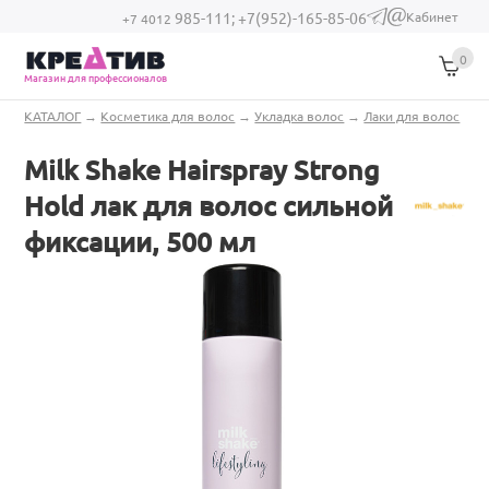
Перейти к основному содержанию
Кабинет
985-111;
+7(952)-165-85-06
(link sends e-
+7 4012
mail)
0
Магазин для профессионалов
Вы здесь
КАТАЛОГ
→
Косметика для волос
→
Укладка волос
→
Лаки для волос
Milk Shake Hairspray Strong
Hold лак для волос сильной
фиксации, 500 мл