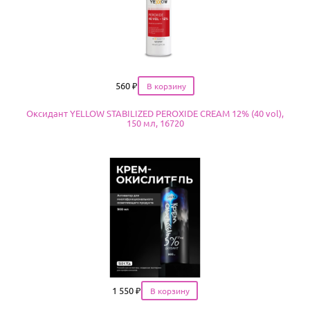
Цена
560
₽
Оксидант YELLOW STABILIZED PEROXIDE CREAM 12% (40 vol),
150 мл, 16720
Цена
1 550
₽