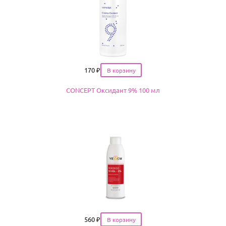
Цена
170
₽
CONCEPT Оксидант 9% 100 мл
Цена
560
₽