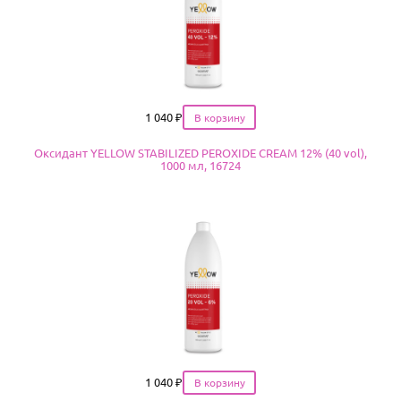
Цена
1 040
₽
Оксидант YELLOW STABILIZED PEROXIDE CREAM 12% (40 vol),
1000 мл, 16724
Цена
1 040
₽