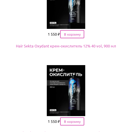
Цена
1 550
₽
Hair Sekta Oxydant крем-окислитель 12% 40 vol, 900 мл
Цена
1 550
₽