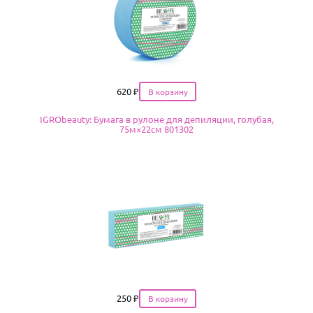
Цена
620
₽
IGRObeauty: Бумага в рулоне для депиляции, голубая,
75м×22см 801302
Цена
250
₽