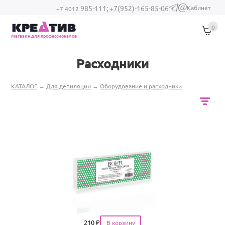
Перейти к основному содержанию
Кабинет
985-111;
+7(952)-165-85-06
(link sends e-
+7 4012
mail)
0
Магазин для профессионалов
Расходники
Вы здесь
КАТАЛОГ
→
Для депиляции
→
Оборудование и расходники
Цена
210
₽