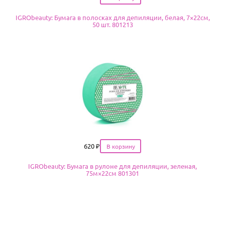
IGRObeauty: Бумага в полосках для депиляции, белая, 7×22см,
50 шт. 801213
Цена
620
₽
IGRObeauty: Бумага в рулоне для депиляции, зеленая,
75м×22см 801301