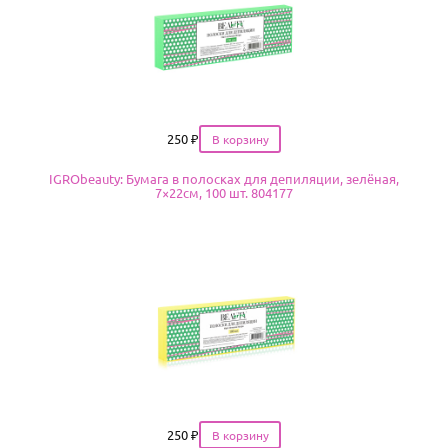
Цена
250
₽
IGRObeauty: Бумага в полосках для депиляции, зелёная,
7×22см, 100 шт. 804177
Цена
250
₽