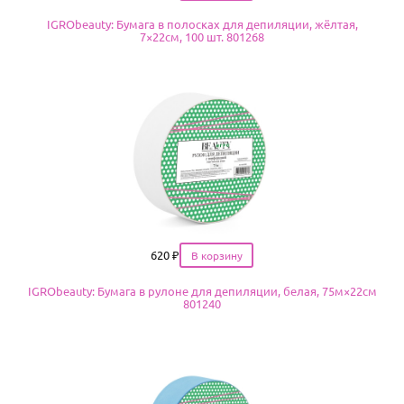
IGRObeauty: Бумага в полосках для депиляции, жёлтая,
7×22см, 100 шт. 801268
Цена
620
₽
IGRObeauty: Бумага в рулоне для депиляции, белая, 75м×22см
801240