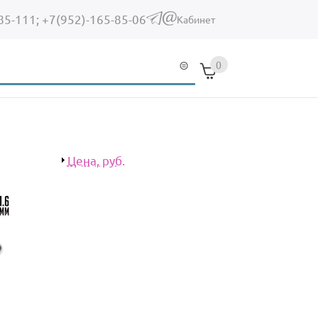
85-111;
+7(952)-165-85-06
(link sends e-mail)
Кабинет
0
Показать
Цена, руб.