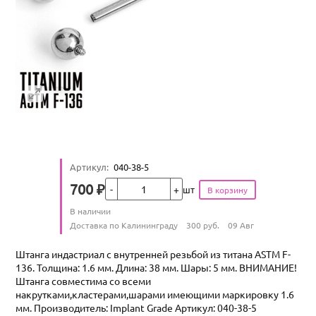
Артикул
:
040-38-5
Кол-во
700
₽
шт
Цена
Количество
В наличии
:
Условия доставки
Доставка по Калининграду
300
руб.
09 Авг
Штанга индастриал с внутренней резьбой из титана ASTM F-
136. Толщина: 1.6 мм. Длина: 38 мм. Шары: 5 мм. ВНИМАНИЕ!
Штанга совместима со всеми
накрутками,кластерами,шарами имеющими маркировку 1.6
мм. Производитель: Implant Grade Артикул: 040-38-5