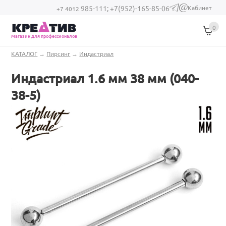
Перейти к основному содержанию
Кабинет
985-111;
+7(952)-165-85-06
(link sends e-
+7 4012
mail)
0
Магазин для профессионалов
Вы здесь
КАТАЛОГ
→
Пирсинг
→
Индастриал
Индастриал 1.6 мм 38 мм (040-
38-5)