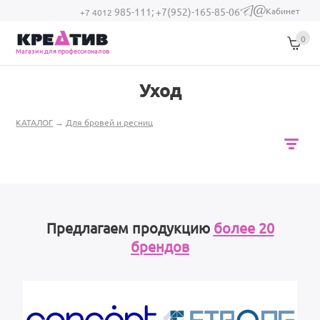
Перейти к основному содержанию
Кабинет
985-111;
+7(952)-165-85-06
(link sends e-
+7 4012
mail)
0
Магазин для профессионалов
Уход
Вы здесь
КАТАЛОГ
→
Для бровей и ресниц
Предлагаем продукцию
более 20
брендов