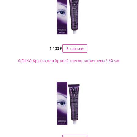
Цена
1 100
₽
С:EHKO Краска для бровей светло-коричневый 60 мл