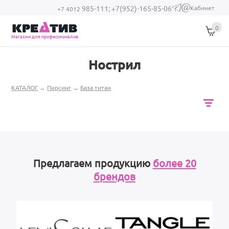
Перейти к основному содержанию
Кабинет
985-111;
+7(952)-165-85-06
(link sends e-
+7 4012
mail)
0
Магазин для профессионалов
Нострил
Вы здесь
КАТАЛОГ
→
Пирсинг
→
База титан
Предлагаем продукцию
более 20
брендов