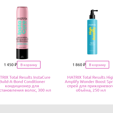
Цена
1 450
₽
Цена
1 860
₽
RIX Total Results InstaCure
MATRIX Total Results Hig
Build-A-Bond Conditioner
Amplify Wonder Boost Spr
кондиционер для
спрей для прикорневог
становления волос, 300 мл
объёма, 250 мл