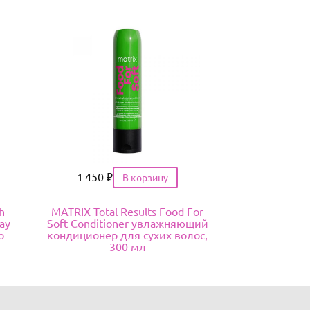
Цена
1 450
₽
h
MATRIX Total Results Food For
ay
Soft Conditioner увлажняющий
о
кондиционер для сухих волос,
300 мл