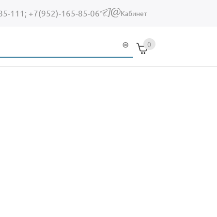
85-111;
+7(952)-165-85-06
(link sends e-mail)
Кабинет
0