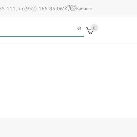
85-111;
+7(952)-165-85-06
(link sends e-mail)
Кабинет
0