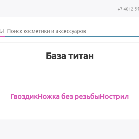
9
+7 4012
Форма поиска
Поиск
ДЫ
База титан
Гвоздик
Ножка без резьбы
Нострил
Дочерние категории