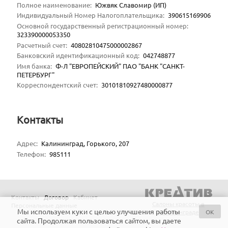
Полное наименование
:
Южвяк Славомир (ИП)
Индивидуальный Номер Налогоплательщика
:
390615169906
Основной государственный регистрационный номер
:
323390000053350
Расчетный счет
:
40802810475000002867
Банковский идентификационный код
:
042748877
Имя банка
:
Ф-Л "ЕВРОПЕЙСКИЙ" ПАО "БАНК "САНКТ-
ПЕТЕРБУРГ"
Корреспондентский счет
:
30101810927480000877
Контакты
Адрес
:
Калининград, Горького, 207
Телефон
:
985111
Контакты
Договор
Кабинет
Салоны красоты в
Персональные данные
Мы используем куки с целью улучшения работы
OK
Калининграде
сайта. Продолжая пользоваться сайтом, вы даете