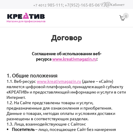
Перейти к основному содержанию
Кабинет
985-111;
+7(952)-165-85-06
(link sends e-
+7 4012
mail)
0
Магазин для профессионалов
Договор
Соглашение об использовании веб-
ресурса
www.kreativmagazin.ru
:
1. Общие положения
1.1. Веб-ресурс
www.kreativmagazin.ru
(далее – «Сайт»)
является цифровой платформой, принадлежащей субъекту
«КРЕАТИВ» и предоставляющей информацию и услуги в сети
Интернет.
1.2. На Сайте представлены товары и услуги,
предназначенные для ознакомления и приобретения.
Данные о товарах, методах оплаты и условиях доставки
размещены в соответствующих разделах.
1.3. Лица, взаимодействующие с Сайтом:
Посетитель
– лицо, посещающее Сайт без намерения