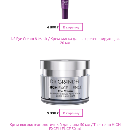
Цена
4 800
₽
NS Eye Cream & Mask / Крем-маска для век регенерирующая,
20 мл
Цена
9 990
₽
Крем высокотехнологичный для лица 50 мл / The cream HIGH
EXCELLENCE 50 ml