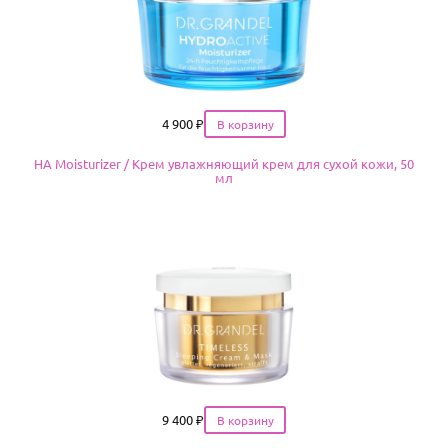
Цена
4 900
₽
HA Moisturizer / Крем увлажняющий крем для сухой кожи, 50
мл
Цена
9 400
₽