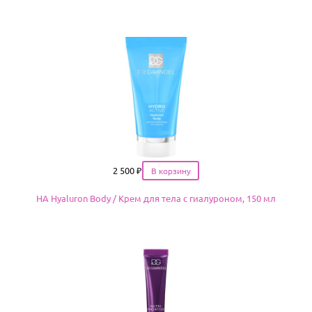
Цена
2 500
₽
HA Hyaluron Body / Крем для тела с гиалуроном, 150 мл