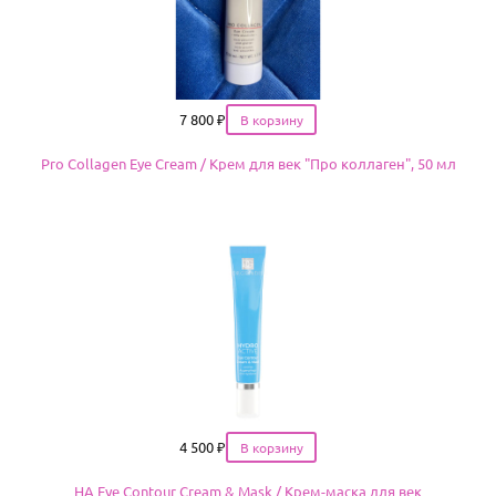
Цена
7 800
₽
Pro Collagen Eye Cream / Крем для век "Про коллаген", 50 мл
Цена
4 500
₽
HA Eye Contour Cream & Mask / Крем-маска для век