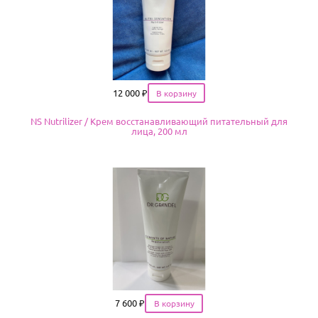
Цена
12 000
₽
NS Nutrilizer / Крем восстанавливающий питательный для
лица, 200 мл
Цена
7 600
₽