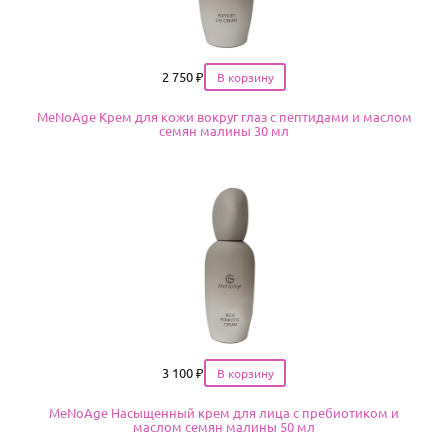
Цена
2 750
₽
MeNoAge Крем для кожи вокруг глаз с пептидами и маслом
семян малины 30 мл
Цена
3 100
₽
MeNoAge Насыщенный крем для лица с пребиотиком и
маслом семян малины 50 мл