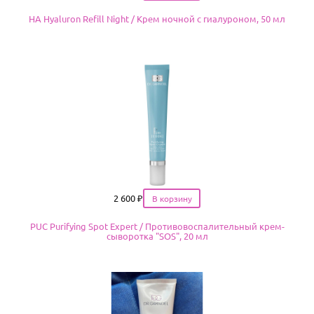
HA Hyaluron Refill Night / Крем ночной с гиалуроном, 50 мл
Цена
2 600
₽
PUC Purifying Spot Expert / Противовоспалительный крем-
сыворотка "SOS", 20 мл