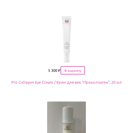
Цена
5 300
₽
Pro Collagen Eye Cream / Крем для век "Проколлаген", 20 мл