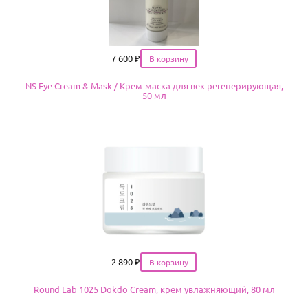
Цена
7 600
₽
NS Eye Cream & Mask / Крем-маска для век регенерирующая,
50 мл
Цена
2 890
₽
Round Lab 1025 Dokdo Cream, крем увлажняющий, 80 мл