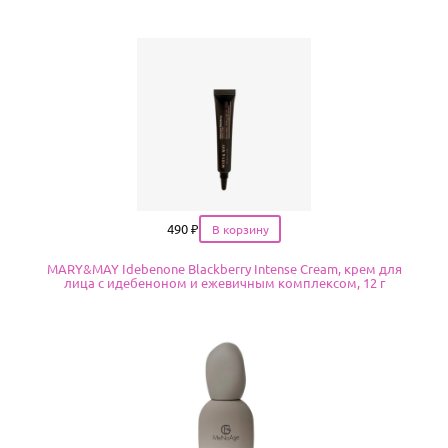
Цена
490
₽
MARY&MAY Idebenone Blackberry Intense Cream, крем для
лица с идебеноном и ежевичным комплексом, 12 г