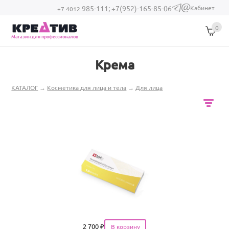
Перейти к основному содержанию
Кабинет
985-111;
+7(952)-165-85-06
(link sends e-
+7 4012
mail)
0
Магазин для профессионалов
Крема
Вы здесь
КАТАЛОГ
→
Косметика для лица и тела
→
Для лица
Цена
2 700
₽