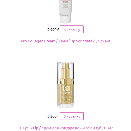
Цена
9 990
₽
Pro Collagen Cream / Крем "Проколлаген", 125 мл
Цена
6 200
₽
TL Eye & Lip / Крем для контура кожи век и губ, 15 мл