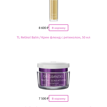
Цена
8 600
₽
TL Retinol Balm / Крем флюид с ретинолом, 50 мл
Цена
7 500
₽