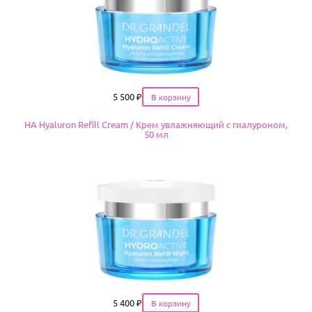
Цена
5 500
₽
HA Hyaluron Refill Cream / Крем увлажняющий с гиалуроном,
50 мл
Цена
5 400
₽