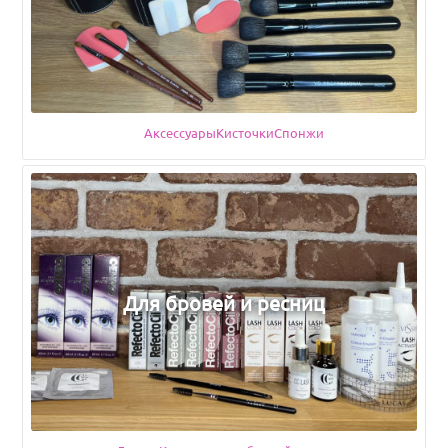
Аксессуары
Подкатегории
Кисточки
Спонжи
Для бровей и ресниц