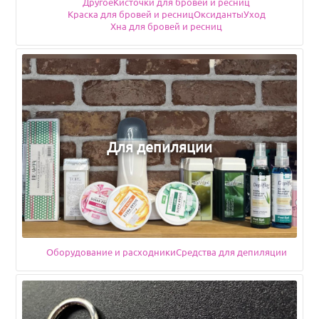
Другое
Кисточки для бровей и ресниц
Подкатегории
Краска для бровей и ресниц
Оксиданты
Уход
Хна для бровей и ресниц
Для депиляции
Оборудование и расходники
Подкатегории
Средства для депиляции