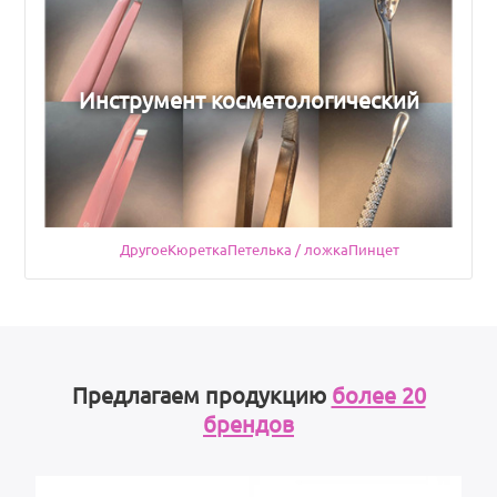
Инструмент косметологический
Другое
Кюретка
Подкатегории
Петелька / ложка
Пинцет
Предлагаем продукцию
более 20
брендов