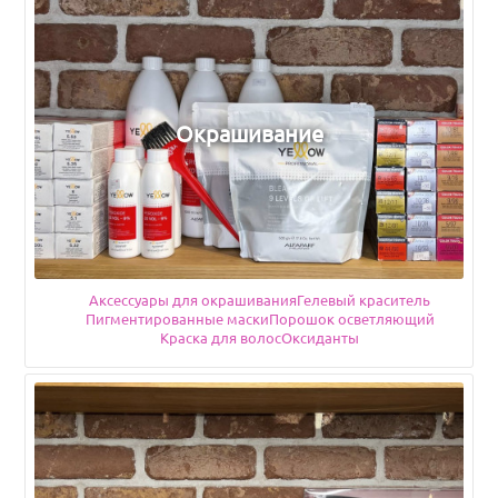
Окрашивание
Аксессуары для окрашивания
Подкатегории
Гелевый краситель
Пигментированные маски
Порошок осветляющий
Краска для волос
Оксиданты