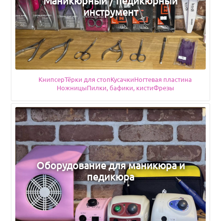
Маникюрный / педикюрный
инструмент
Книпсер
Тёрки для стоп
Подкатегории
Кусачки
Ногтевая пластина
Ножницы
Пилки, бафики, кисти
Фрезы
Оборудование для маникюра и
педикюра