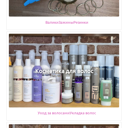
Валики
Подкатегории
Зажимы
Резинки
Косметика для волос
Уход за волосами
Подкатегории
Укладка волос