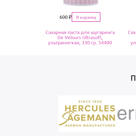
Цена
600
₽
Сахарная паста для шугаринга
Сах
De Velours Ultrasoft,
ультрамягкая, 330 гр. 54400
ул
П