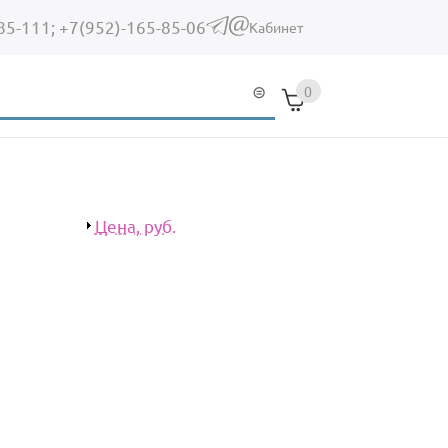
85-111;
+7(952)-165-85-06
(link sends e-mail)
Кабинет
0
Показать
Цена, руб.