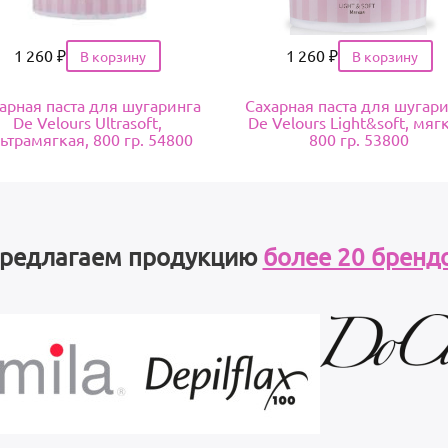
Цена
1 260
₽
Цена
1 260
₽
арная паста для шугаринга
Сахарная паста для шугар
De Velours Ultrasoft,
De Velours Light&soft, мяг
ьтрамягкая, 800 гр. 54800
800 гр. 53800
редлагаем продукцию
более 20 бренд