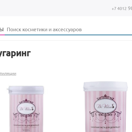
9
+7 4012
Форма поиска
Поиск
ДЫ
гаринг
епиляции