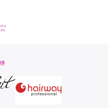
инга
кая,
ов