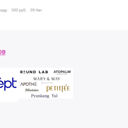
раду
300
руб.
09 Авг
ов