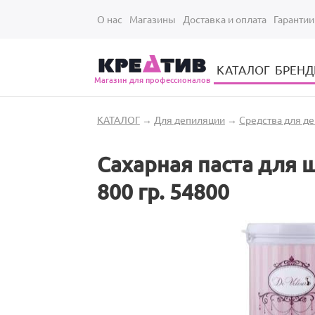
Перейти к основному содержанию
О нас
Магазины
Доставка и оплата
Гарантии
КАТАЛОГ
БРЕН
Магазин для профессионалов
Электрические инструменты для укладки и стрижки волос
Парикмахерские принадлежности
Парикмахерский ручной инструмент
Маникюрный / педикюрный инструмент
Оборудование для маникюра и педикюра
Вы здесь
КАТАЛОГ
→
Для депиляции
→
Средства для д
Сахарная паста для ш
800 гр. 54800