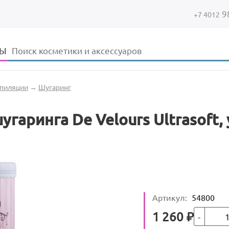
9
+7 4012
Форма поиска
Поиск
ДЫ
епиляции
→
Шугаринг
угаринга De Velours Ultrasoft,
Артикул
:
54800
Кол-во
Цена
1 260
₽