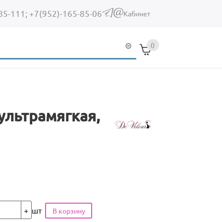
85-111;
+7(952)-165-85-06
(link sends e-mail)
Кабинет
0
 ультрамягкая,
шт