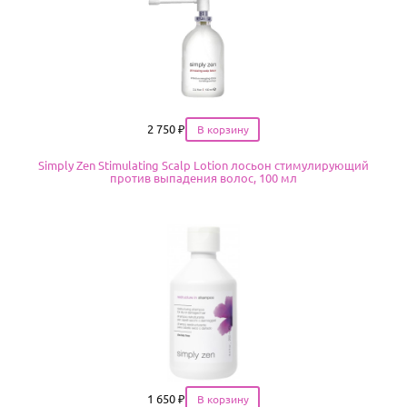
Цена
2 750
₽
Simply Zen Stimulating Scalp Lotion лосьон стимулирующий
против выпадения волос, 100 мл
Цена
1 650
₽