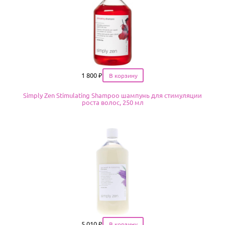
Цена
1 800
₽
Simply Zen Stimulating Shampoo шампунь для стимуляции
роста волос, 250 мл
Цена
5 010
₽