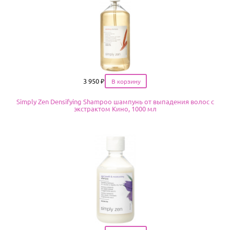
Цена
3 950
₽
Simply Zen Densifying Shampoo шампунь от выпадения волос с
экстрактом Кино, 1000 мл