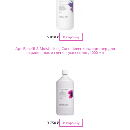
Цена
5 010
₽
Age Benefit & Moisturizing Conditioner кондиционер для
окрашенных и слегка сухих волос, 1000 мл
Цена
3 750
₽