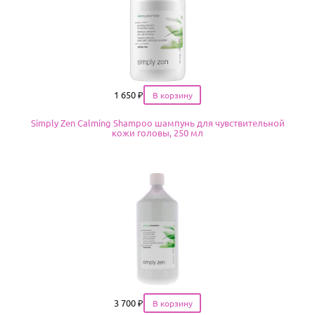
Цена
1 650
₽
Simply Zen Calming Shampoo шампунь для чувствительной
кожи головы, 250 мл
Цена
3 700
₽