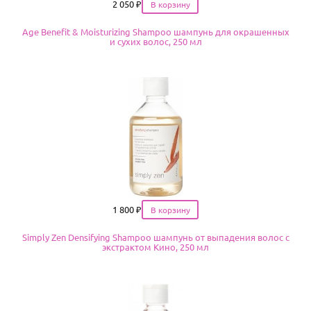
Цена
2 050
₽
Age Benefit & Moisturizing Shampoo шампунь для окрашенных
и сухих волос, 250 мл
Цена
1 800
₽
Simply Zen Densifying Shampoo шампунь от выпадения волос с
экстрактом Кино, 250 мл