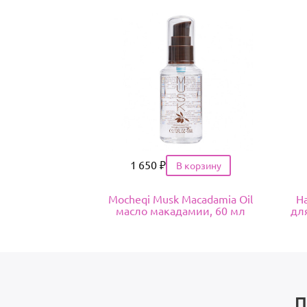
Цена
1 650
₽
Mocheqi Musk Macadamia Oil
Ha
масло макадамии, 60 мл
для
П