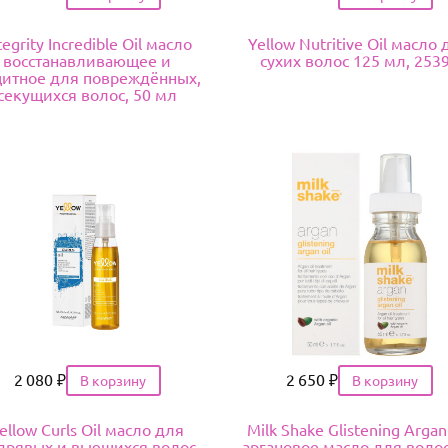
tegrity Incredible Oil масло
Yellow Nutritive Oil масло
восстанавливающее и
сухих волос 125 мл, 253
итное для повреждённых,
секущихся волос, 50 мл
Цена
2 080
₽
Цена
2 650
₽
ellow Curls Oil масло для
Milk Shake Glistening Argan
дрявых и вьющихся волос
аргановое масло для волос