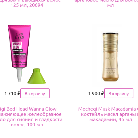
125 мл, 20694
мл
Цена
1 710
₽
Цена
1 900
₽
igi Bed Head Wanna Glow
Mocheqi Musk Macadamia 
лажняющее желеобразное
коктейль масел арганы 
ло для сияния и гладкости
макадамии, 45 мл
волос, 100 мл