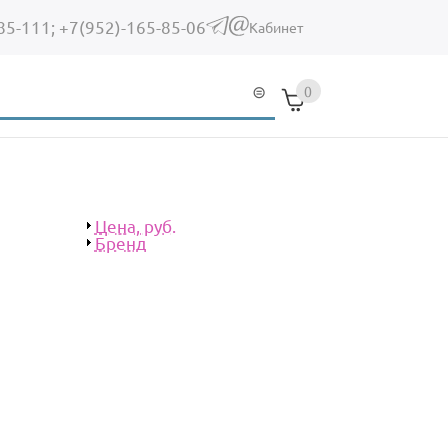
85-111;
+7(952)-165-85-06
(link sends e-mail)
Кабинет
0
Показать
Цена, руб.
Показать
Бренд