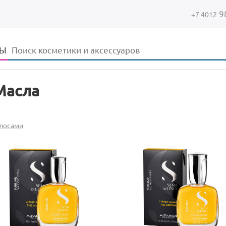
9
+7 4012
Форма поиска
Поиск
ДЫ
Масла
олосами