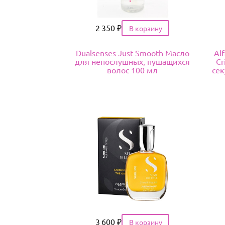
Цена
2 350
₽
Dualsenses Just Smooth Масло
Al
для непослушных, пушащихся
Cr
волос 100 мл
се
Цена
3 600
₽