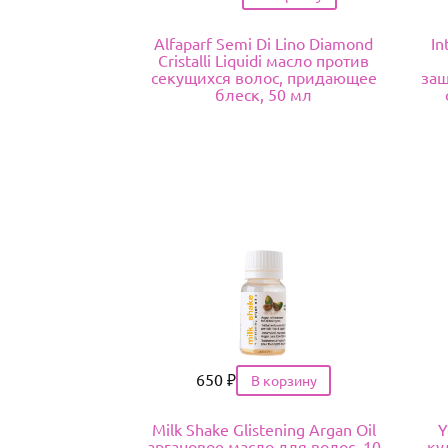
Alfaparf Semi Di Lino Diamond
In
Cristalli Liquidi масло против
секущихся волос, придающее
защ
блеск, 50 мл
Цена
650
₽
Milk Shake Glistening Argan Oil
Y
аргановое масло для волос, 10
ку