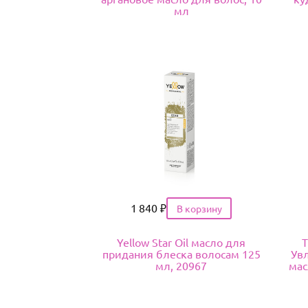
мл
Цена
1 840
₽
Yellow Star Oil масло для
T
придания блеска волосам 125
Ув
мл, 20967
мас