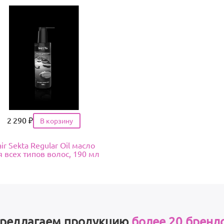
Цена
2 290
₽
ir Sekta Regular Oil масло
 всех типов волос, 190 мл
редлагаем продукцию
более 20 бренд