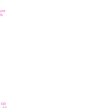
 для
96
 Oil
, 50