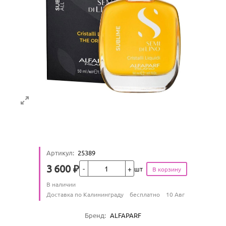
Артикул
:
25389
Кол-во
3 600
₽
шт
Цена
Количество
В наличии
:
Условия доставки
Доставка по Калининграду
бесплатно
10 Авг
Характеристики
Бренд
:
ALFAPARF