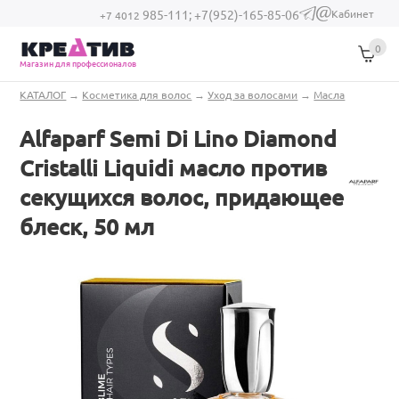
Перейти к основному содержанию
Кабинет
985-111;
+7(952)-165-85-06
(link sends e-
+7 4012
mail)
0
Магазин для профессионалов
Вы здесь
КАТАЛОГ
→
Косметика для волос
→
Уход за волосами
→
Масла
Alfaparf Semi Di Lino Diamond
Cristalli Liquidi масло против
секущихся волос, придающее
блеск, 50 мл