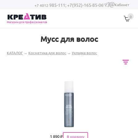
Перейти к основному содержанию
Кабинет
985-111;
+7(952)-165-85-06
(link sends e-
+7 4012
mail)
0
Магазин для профессионалов
Мусс для волос
Вы здесь
КАТАЛОГ
→
Косметика для волос
→
Укладка волос
Цена
1 890
₽