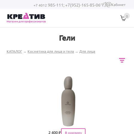
Перейти к основному содержанию
Кабинет
985-111;
+7(952)-165-85-06
(link sends e-
+7 4012
mail)
0
Магазин для профессионалов
Гели
Вы здесь
КАТАЛОГ
→
Косметика для лица и тела
→
Для лица
Цена
2 400
₽