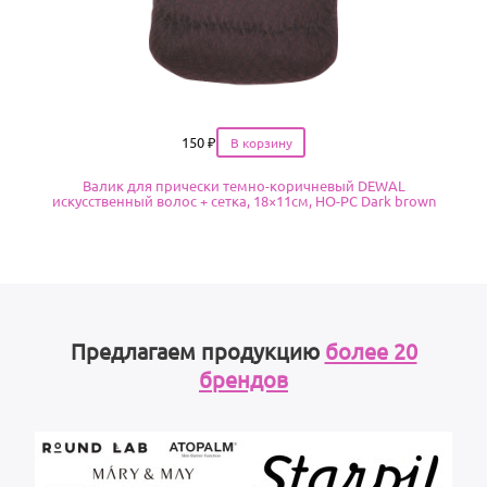
Цена
150
₽
Валик для прически темно-коричневый DEWAL
искусственный волос + сетка, 18×11см, HO-PC Dark brown
Предлагаем продукцию
более 20
брендов