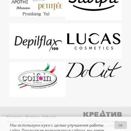
Контакты
Договор
Кабинет
Салоны красоты в
Персональные данные
Мы используем куки с целью улучшения работы
OK
Калининграде
сайта. Продолжая пользоваться сайтом, вы даете