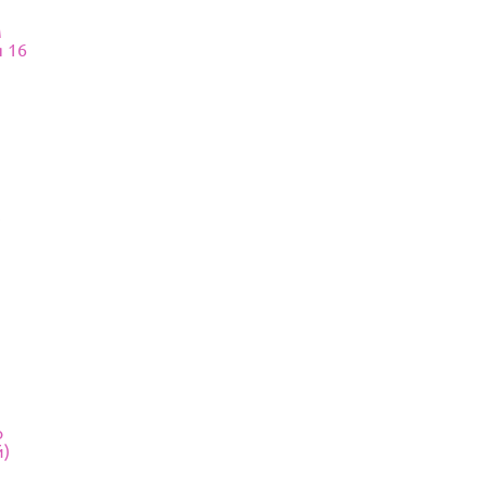
м
 16
ф
й)