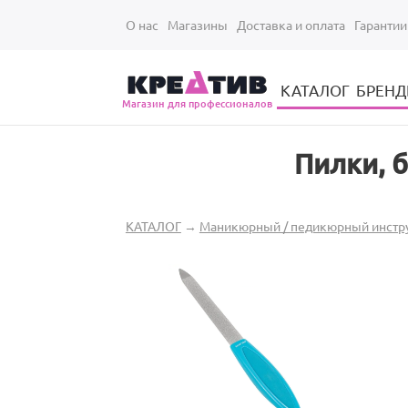
Перейти к основному содержанию
О нас
Магазины
Доставка и оплата
Гарантии
КАТАЛОГ
БРЕН
Магазин для профессионалов
Электрические инструменты для укладки и стрижки волос
Парикмахерские принадлежности
Парикмахерский ручной инструмент
Маникюрный / педикюрный инструмент
Оборудование для маникюра и педикюра
Пилки, 
Вы здесь
КАТАЛОГ
→
Маникюрный / педикюрный инстр