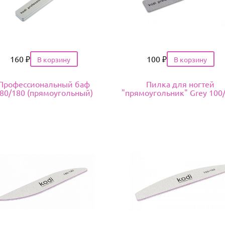
Цена
160
₽
Цена
100
₽
Профессиональный баф
Пилка для ногтей
80/180 (прямоугольный)
"прямоугольник" Grey 100