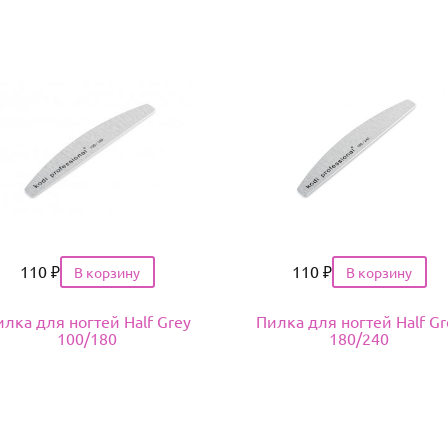
Цена
110
₽
Цена
110
₽
лка для ногтей Half Grey
Пилка для ногтей Half Gr
100/180
180/240