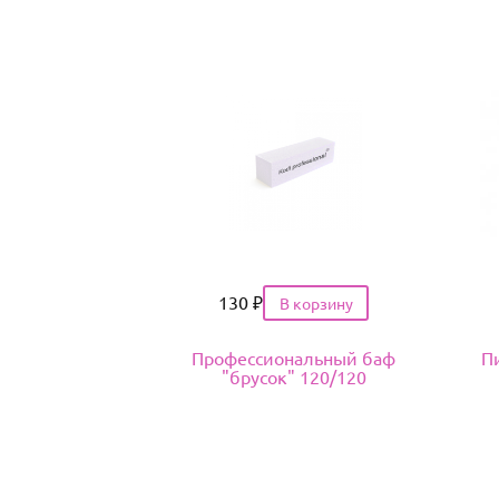
Цена
130
₽
Профессиональный баф
Пи
"брусок" 120/120