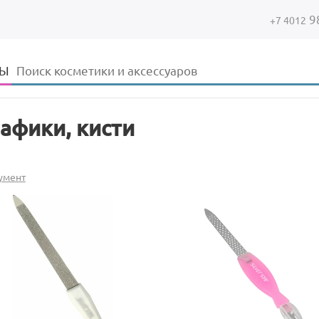
9
+7 4012
Форма поиска
Поиск
ДЫ
бафики, кисти
умент