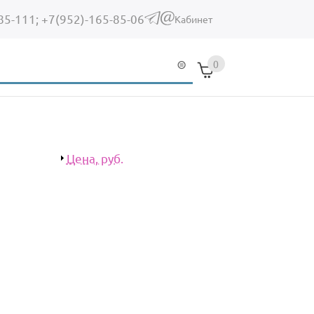
85-111;
+7(952)-165-85-06
(link sends e-mail)
Кабинет
0
Показать
Цена, руб.