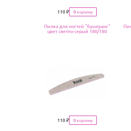
Цена
110
₽
Пилка для ногтей "бумеранг"
Пил
цвет светло-серый 180/180
Цена
110
₽