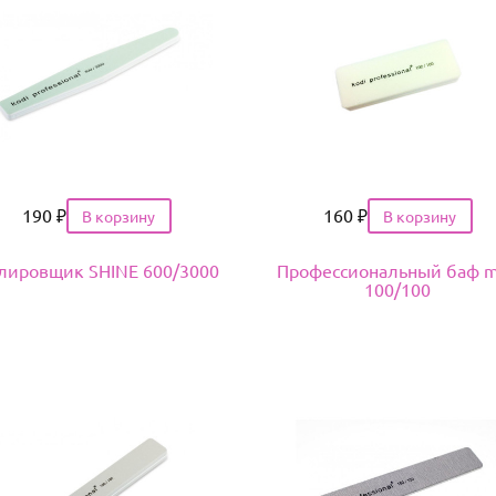
Цена
190
₽
Цена
160
₽
лировщик SHINE 600/3000
Профессиональный баф m
100/100