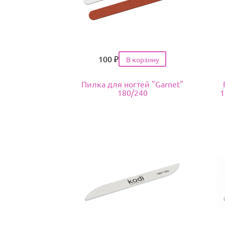
Цена
100
₽
Пилка для ногтей "Garnet"
180/240
1