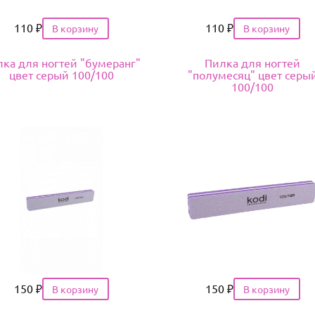
Цена
110
₽
Цена
110
₽
ка для ногтей "бумеранг"
Пилка для ногтей
цвет серый 100/100
"полумесяц" цвет серы
100/100
Цена
150
₽
Цена
150
₽