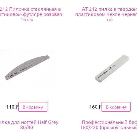
 212 Пилочка стеклянная в
АТ 212 пилка в твердо
стиковом футляре розовая
пластиковом чехле черная
16 см
см
Цена
110
₽
Цена
160
₽
лка для ногтей Half Grey
Профессиональный ба
80/80
180/220 (прямоугольны