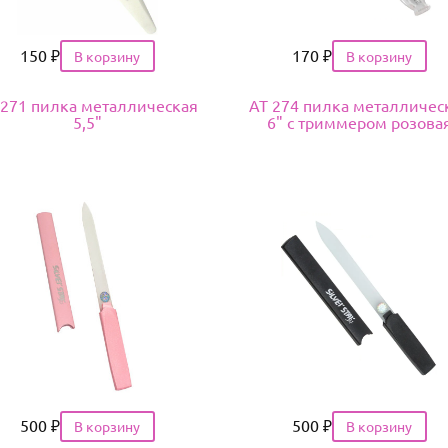
Цена
150
₽
Цена
170
₽
 271 пилка металлическая
АТ 274 пилка металличес
5,5"
6" с триммером розова
Цена
500
₽
Цена
500
₽