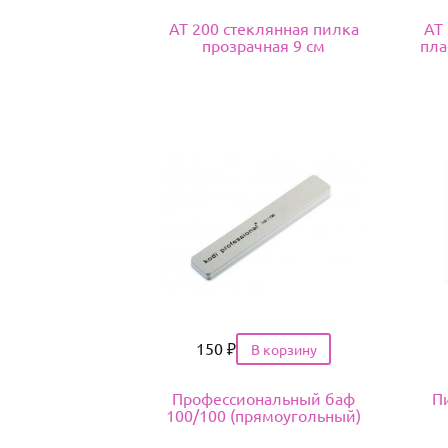
АТ 200 стеклянная пилка
АТ
прозрачная 9 см
пла
Цена
150
₽
Профессиональный баф
Пи
100/100 (прямоугольный)