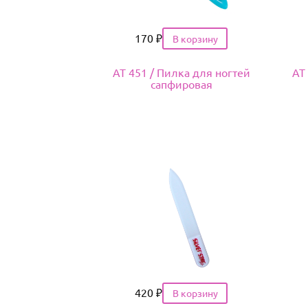
Цена
170
₽
АТ 451 / Пилка для ногтей
АТ
сапфировая
Цена
420
₽