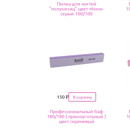
Пилка для ногтей
"полумесяц" цвет тёмно-
1
серый 100/100
Цена
150
₽
Профессиональный баф
180/180 ( прямоугольный )
1
цвет сиреневый