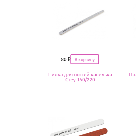
Цена
80
₽
Пилка для ногтей капелька
По
Grey 150/220