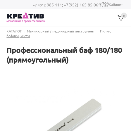
Перейти к основному содержанию
Кабинет
985-111;
+7(952)-165-85-06
(link sends e-
+7 4012
mail)
0
Магазин для профессионалов
Вы здесь
КАТАЛОГ
→
Маникюрный / педикюрный инструмент
→
Пилки,
бафики, кисти
Профессиональный баф 180/180
(прямоугольный)