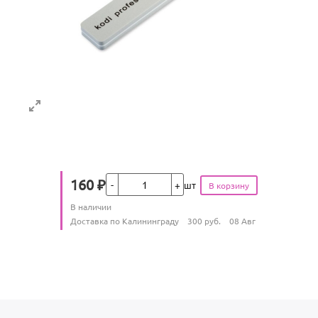
Кол-во
160
₽
шт
Цена
Количество
В наличии
:
Условия доставки
Доставка по Калининграду
300
руб.
08 Авг