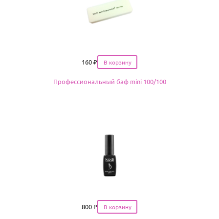
Цена
160
₽
Профессиональный баф mini 100/100
Цена
800
₽