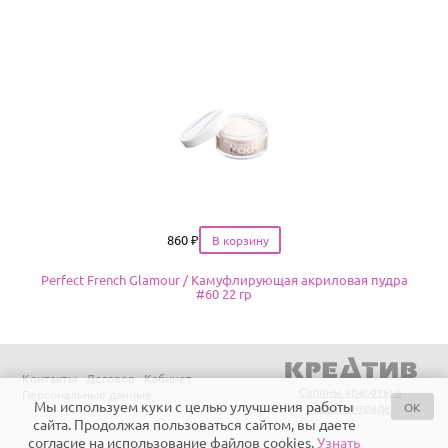
Цена
860
₽
Perfect French Glamour / Камуфлирующая акриловая пудра
#60 22 гр
Контакты
Договор
Кабинет
Салоны красоты в
Персональные данные
Мы используем куки с целью улучшения работы
OK
Калининграде
сайта. Продолжая пользоваться сайтом, вы даете
согласие на использование файлов cookies.
Узнать