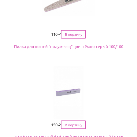
Цена
110
₽
Пилка для ногтей "полумесяц" цвет тёмно-серый 100/100
Цена
150
₽
Профессиональный баф 100/100 ( прямоугольный ) цвет