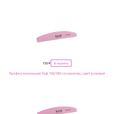
Цена
150
₽
Профессиональный баф 100/180 ( полумесяц ) цвет розовый