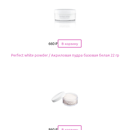
Цена
660
₽
Perfect white powder / Акриловая пудра базовая белая 22 гр
Цена
860
₽