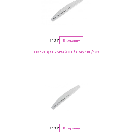
Цена
110
₽
Пилка для ногтей Half Grey 100/180
Цена
110
₽