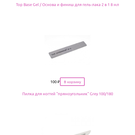
Top Base Gel / Основа и финиш для гель-лака 2 в 1 8 мл
Цена
100
₽
Пилка для ногтей "прямоугольник" Grey 100/180