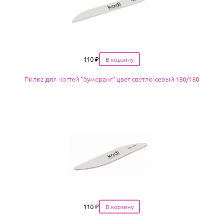
Цена
110
₽
Пилка для ногтей "бумеранг" цвет светло-серый 180/180
Цена
110
₽