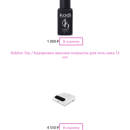
Цена
1 000
₽
Rubber Top / Каучуковoе верхнее покрытие для гель-лака 12
мл
Цена
4 550
₽