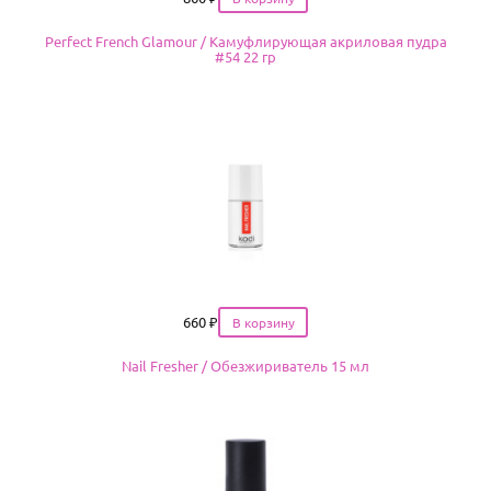
Perfect French Glamour / Камуфлирующая акриловая пудра
#54 22 гр
Цена
660
₽
Nail Fresher / Обезжириватель 15 мл