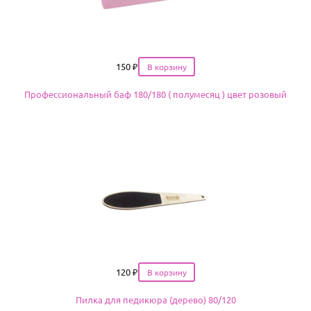
Цена
150
₽
Профессиональный баф 180/180 ( полумесяц ) цвет розовый
Цена
120
₽
Пилка для педикюра (дерево) 80/120