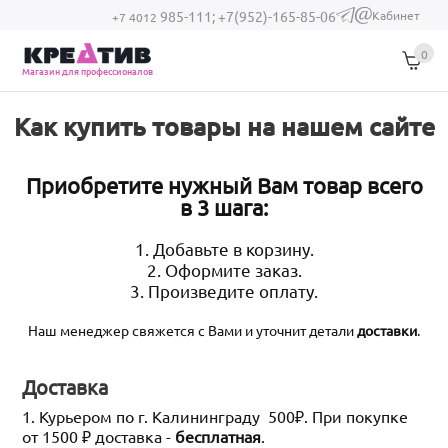
Перейти к основному содержанию
Кабинет
985-111;
+7(952)-165-85-06
(link sends e-
+7 4012
mail)
0
Магазин для профессионалов
Как купить товары на нашем сайте
Приобретите нужный Вам товар всего
в 3 шага:
1. Добавьте в корзину.
2. Оформите заказ.
3. Произведите оплату.
Наш менеджер свяжется с Вами и уточнит детали
доставки
.
Доставка
1. Курьером по г. Калининграду 500₽. При покупке
от 1500 ₽ доставка -
бесплатная
.