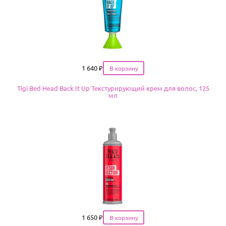
Цена
1 640
₽
Tigi Bed Head Back It Up Текстурирующий крем для волос, 125
мл
Цена
1 650
₽