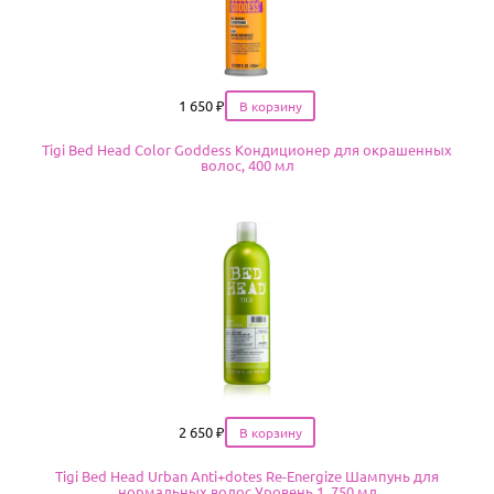
Цена
1 650
₽
Tigi Bed Head Color Goddess Кондиционер для окрашенных
волос, 400 мл
Цена
2 650
₽
Tigi Bed Head Urban Anti+dotes Re-Energize Шампунь для
нормальных волос Уровень 1, 750 мл