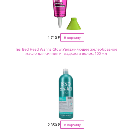
Цена
1 710
₽
Tigi Bed Head Wanna Glow Увлажняющее желеобразное
масло для сияния и гладкости волос, 100 мл
Цена
2 350
₽