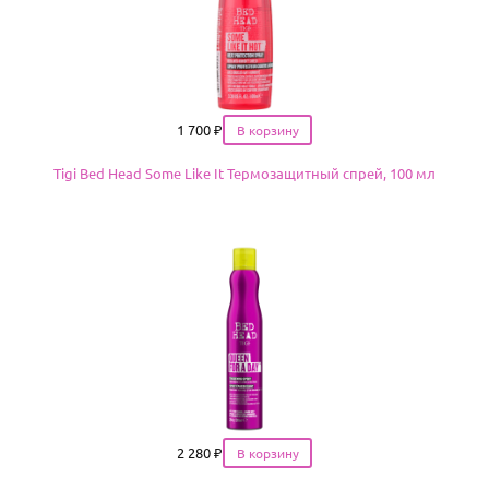
Цена
1 700
₽
Tigi Bed Head Some Like It Термозащитный спрей, 100 мл
Цена
2 280
₽