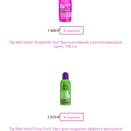
Цена
1 600
₽
Tigi Bed Head Straighten Out Термоактивный разглаживающий
крем, 100 мл
Цена
2 010
₽
Tigi Bed Head Foxy Curls Мусс для создания эффекта вьющихся