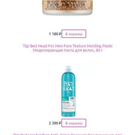
Цена
1 180
₽
Tigi Bed Head For Men Pure Texture Molding Paste
Моделирующая паста для волос, 85 г
Цена
2 390
₽
Tigi Bed Head Urban Anti+dotes Recovery Кондиционер для