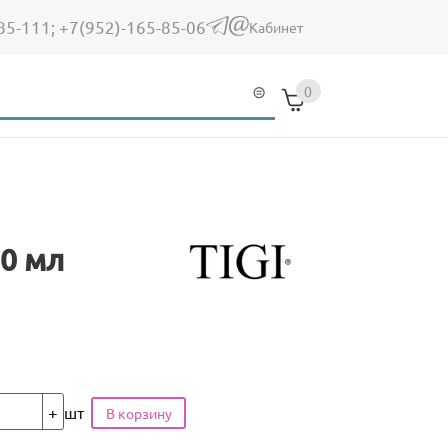
85-111;
+7(952)-165-85-06
(link sends e-mail)
Кабинет
0
00 мл
шт