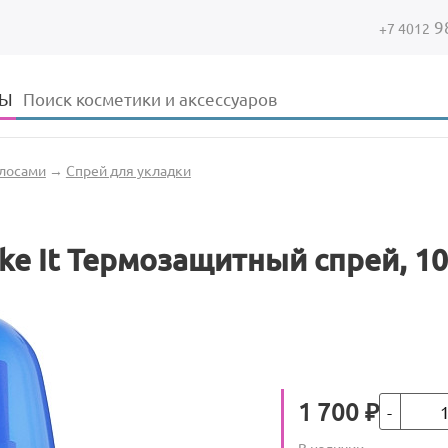
9
+7 4012
Форма поиска
Поиск
ДЫ
олосами
→
Спрей для укладки
ike It Термозащитный спрей, 1
Кол-во
Цена
1 700
₽
Количество
В наличии
: