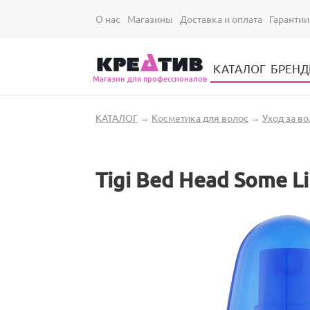
Перейти к основному содержанию
О нас
Магазины
Доставка и оплата
Гарантии
КАТАЛОГ
БРЕН
Магазин для профессионалов
Электрические инструменты для укладки и стрижки волос
Парикмахерские принадлежности
Парикмахерский ручной инструмент
Маникюрный / педикюрный инструмент
Оборудование для маникюра и педикюра
Вы здесь
КАТАЛОГ
→
Косметика для волос
→
Уход за в
Tigi Bed Head Some L