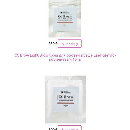
Цена
850
₽
CC Brow Light Brown Хна для бровей в саше цвет светло-
коричневый 10 гр
Цена
500
₽