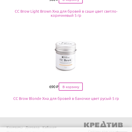
CC Brow Light Brown Хна для бровей в саше цвет светло-
коричневый 5 гр
Цена
690
₽
CC Brow Blonde Хна для бровей в баночке цвет русый 5 гр
Контакты
Договор
Кабинет
Салоны красоты в