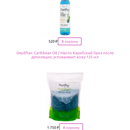
Цена
520
₽
Depilflax: Caribbean Oil / Масло Карибский бриз после
депиляции, успокаивает кожу 125 мл
Цена
1 750
₽