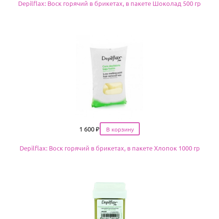
Depilflax: Воск горячий в брикетах, в пакете Шоколад 500 гр
Цена
1 600
₽
Depilflax: Воск горячий в брикетах, в пакете Хлопок 1000 гр