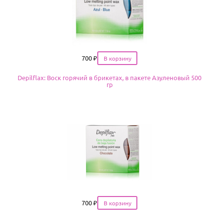
Цена
700
₽
Depilflax: Воск горячий в брикетах, в пакете Азуленовый 500
гр
Цена
700
₽