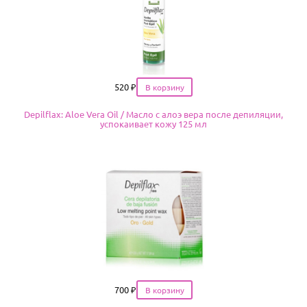
Цена
520
₽
Depilflax: Aloe Vera Oil / Масло с алоэ вера после депиляции,
успокаивает кожу 125 мл
Цена
700
₽