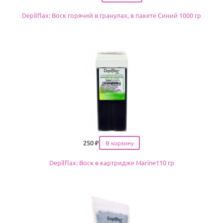
Depilflax: Воск горячий в гранулах, в пакете Синий 1000 гр
Цена
250
₽
Depilflax: Воск в картридже Marine110 гр