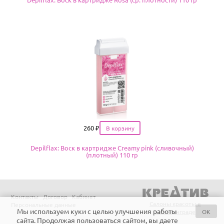
Цена
260
₽
Depilflax: Воск в картридже Creamy pink (сливочный)
(плотный) 110 гр
Контакты
Договор
Кабинет
Салоны красоты в
Персональные данные
Мы используем куки с целью улучшения работы
OK
Калининграде
сайта. Продолжая пользоваться сайтом, вы даете