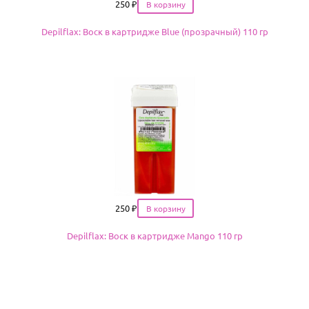
Цена
250
₽
Depilflax: Воск в картридже Blue (прозрачный) 110 гр
Цена
250
₽
Depilflax: Воск в картридже Mango 110 гр