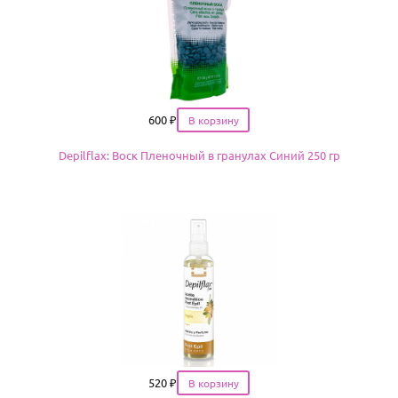
Цена
600
₽
Depilflax: Воск Пленочный в гранулах Синий 250 гр
Цена
520
₽