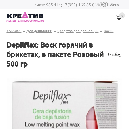
Перейти к основному содержанию
Кабинет
985-111;
+7(952)-165-85-06
(link sends e-
+7 4012
mail)
0
Магазин для профессионалов
Вы здесь
КАТАЛОГ
→
Для депиляции
→
Средства для депиляции
→
Воски
Depilflax: Воск горячий в
брикетах, в пакете Розовый
500 гр