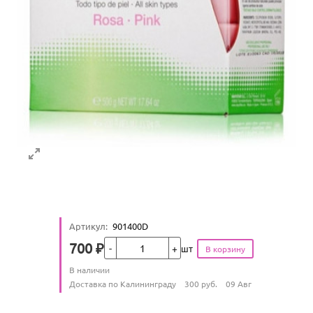
Артикул
:
901400D
Кол-во
700
₽
шт
Цена
Количество
В наличии
:
Условия доставки
Доставка по Калининграду
300
руб.
09 Авг