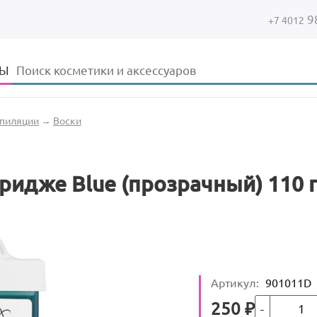
9
+7 4012
Форма поиска
Поиск
ДЫ
епиляции
→
Воски
ртридже Blue (прозрачный) 110 
Артикул
:
901011D
Кол-во
Цена
250
₽