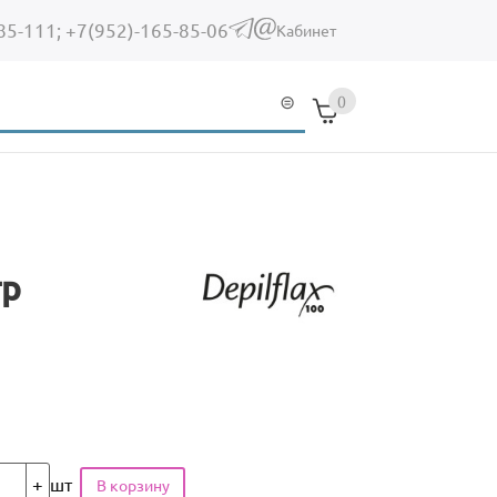
85-111;
+7(952)-165-85-06
(link sends e-mail)
Кабинет
0
гр
шт