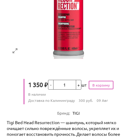
Кол-во
1 350
₽
шт
Цена
Количество
В наличии
:
Условия доставки
Доставка по Калининграду
300
руб.
09 Авг
Характеристики
Бренд
:
TIGI
Tigi Bed Head Resurrection — шампунь, который мягко
очищает сильно повреждённые волосы, укрепляет их и
помогает восстановить прочность. Делает волосы более