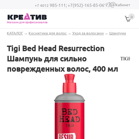
Перейти к основному содержанию
Кабинет
985-111;
+7(952)-165-85-06
(link sends e-
+7 4012
mail)
0
Магазин для профессионалов
Вы здесь
КАТАЛОГ
→
Косметика для волос
→
Уход за волосами
→
Шампуни
Tigi Bed Head Resurrection
Шампунь для сильно
поврежденных волос, 400 мл