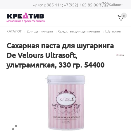
Перейти к основному содержанию
Кабинет
985-111;
+7(952)-165-85-06
(link sends e-
+7 4012
mail)
0
Магазин для профессионалов
Вы здесь
КАТАЛОГ
→
Для депиляции
→
Средства для депиляции
→
Шугаринг
Сахарная паста для шугаринга
De Velours Ultrasoft,
ультрамягкая, 330 гр. 54400