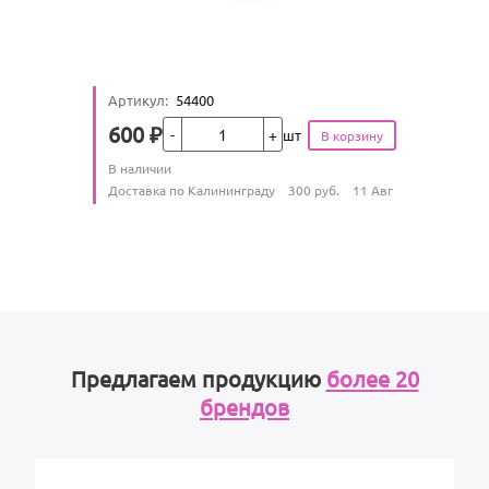
Артикул
:
54400
Кол-во
600
₽
шт
Цена
Количество
В наличии
:
Условия доставки
Доставка по Калининграду
300
руб.
11 Авг
Предлагаем продукцию
более 20
брендов