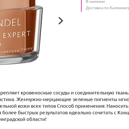
Количество
В наличии
:
Условия доставки
Доставка по Калининг
крепляет кровеносные сосуды и соединительную ткань
эластина. Жемчужно-мерцающие зеленые пигменты мгн
тельной кожи всех типов Способ применения: Наносит
ия более быстрых результатов идеально сочетать с К
инградской области!