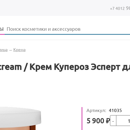
9
+7 4012
Форма поиска
Поиск
ДЫ
лица
→
Крема
 cream / Крем Купероз Эсперт 
Артикул
:
41035
Кол-во
Цена
5 900
₽