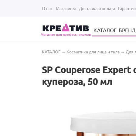
Перейти к основному содержанию
О нас
Магазины
Доставка и оплата
Гарантии
КАТАЛОГ
БРЕН
Магазин для профессионалов
Электрические инструменты для укладки и стрижки волос
Парикмахерские принадлежности
Парикмахерский ручной инструмент
Маникюрный / педикюрный инструмент
Оборудование для маникюра и педикюра
Вы здесь
КАТАЛОГ
→
Косметика для лица и тела
→
Для 
SP Couperose Expert
купероза, 50 мл