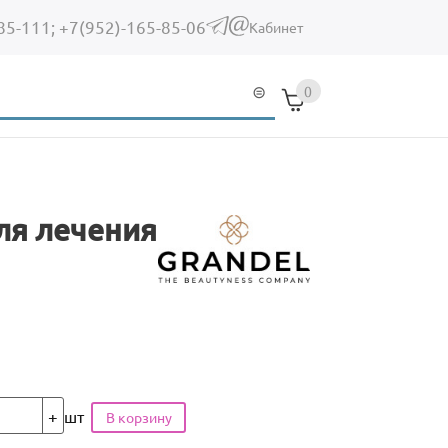
85-111;
+7(952)-165-85-06
(link sends e-mail)
Кабинет
0
для лечения
шт