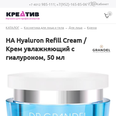
Перейти к основному содержанию
Кабинет
985-111;
+7(952)-165-85-06
(link sends e-
+7 4012
mail)
0
Магазин для профессионалов
Вы здесь
КАТАЛОГ
→
Косметика для лица и тела
→
Для лица
→
Крема
HA Hyaluron Refill Cream /
Крем увлажняющий с
гиалуроном, 50 мл