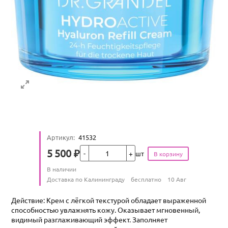
Артикул
:
41532
Кол-во
5 500
₽
шт
Цена
Количество
В наличии
:
Условия доставки
Доставка по Калининграду
бесплатно
10 Авг
Действие: Крем с лёгкой текстурой обладает выраженной
способностью увлажнять кожу. Оказывает мгновенный,
видимый разглаживающий эффект. Заполняет