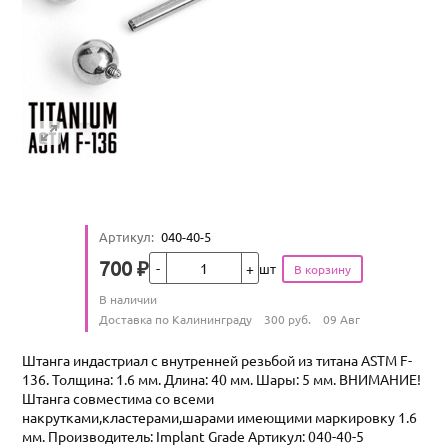
Артикул
:
040-40-5
Кол-во
700
₽
шт
Цена
Количество
В наличии
:
Условия доставки
Доставка по Калининграду
300
руб.
09 Авг
Штанга индастриал с внутренней резьбой из титана ASTM F-
136. Толщина: 1.6 мм. Длина: 40 мм. Шары: 5 мм. ВНИМАНИЕ!
Штанга совместима со всеми
накрутками,кластерами,шарами имеющими маркировку 1.6
мм. Производитель: Implant Grade Артикул: 040-40-5