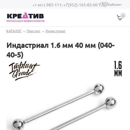
Перейти к основному содержанию
Кабинет
985-111;
+7(952)-165-85-06
(link sends e-
+7 4012
mail)
0
Магазин для профессионалов
Вы здесь
КАТАЛОГ
→
Пирсинг
→
Индастриал
Индастриал 1.6 мм 40 мм (040-
40-5)