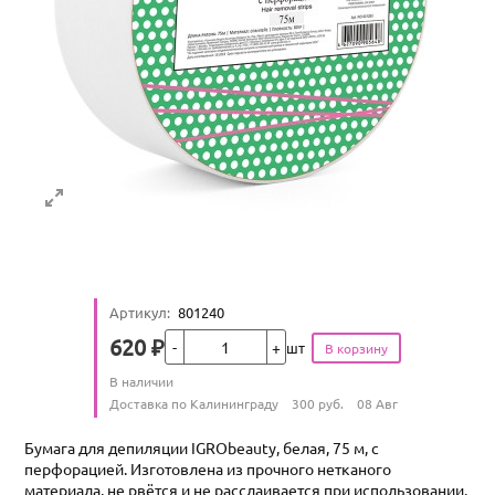
Артикул
:
801240
Кол-во
620
₽
шт
Цена
Количество
В наличии
:
Условия доставки
Доставка по Калининграду
300
руб.
08 Авг
Бумага для депиляции IGRObeauty, белая, 75 м, с
перфорацией. Изготовлена из прочного нетканого
материала, не рвётся и не расслаивается при использовании.