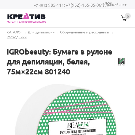
Перейти к основному содержанию
Кабинет
985-111;
+7(952)-165-85-06
(link sends e-
+7 4012
mail)
0
Магазин для профессионалов
Вы здесь
КАТАЛОГ
→
Для депиляции
→
Оборудование и расходники
→
Расходники
IGRObeauty: Бумага в рулоне
для депиляции, белая,
75м×22см 801240