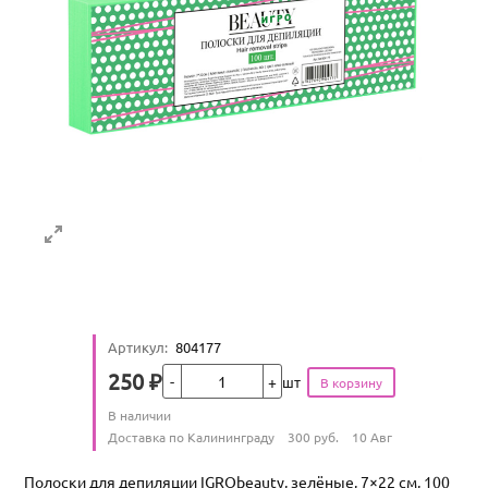
Артикул
:
804177
Кол-во
250
₽
шт
Цена
Количество
В наличии
:
Условия доставки
Доставка по Калининграду
300
руб.
10 Авг
Полоски для депиляции IGRObeauty, зелёные, 7×22 см, 100