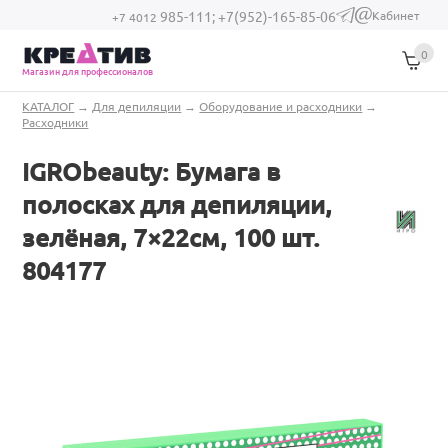
Перейти к основному содержанию
Кабинет
985-111;
+7(952)-165-85-06
(link sends e-
+7 4012
mail)
0
Магазин для профессионалов
Вы здесь
КАТАЛОГ
→
Для депиляции
→
Оборудование и расходники
→
Расходники
IGRObeauty: Бумага в
полосках для депиляции,
зелёная, 7×22см, 100 шт.
804177