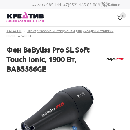
Перейти к основному содержанию
Кабинет
985-111;
+7(952)-165-85-06
(link sends e-
+7 4012
mail)
0
Магазин для профессионалов
Вы здесь
КАТАЛОГ
→
Электрические инструменты для укладки и стрижки
волос
→
Фены
Фен BaByliss Pro SL Soft
Touch Ionic, 1900 Вт,
BAB5586GE