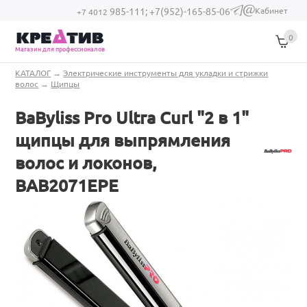
Перейти к основному содержанию
Кабинет
985-111;
+7(952)-165-85-06
(link sends e-
+7 4012
mail)
0
Магазин для профессионалов
Вы здесь
КАТАЛОГ
→
Электрические инструменты для укладки и стрижки
волос
→
Щипцы
BaByliss Pro Ultra Curl "2 в 1"
щипцы для выпрямления
волос и локонов,
BAB2071EPE