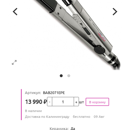
Артикул
:
BAB2071EPE
Кол-во
13 990
₽
шт
Цена
Количество
В наличии
:
Условия доставки
Доставка по Калининграду
бесплатно
09 Авг
Характеристики
Керамика
:
Да