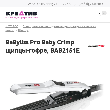
Перейти к основному содержанию
Кабинет
985-111;
+7(952)-165-85-06
(link sends e-
+7 4012
mail)
0
Магазин для профессионалов
Вы здесь
КАТАЛОГ
→
Электрические инструменты для укладки и стрижки
волос
→
Щипцы
BaByliss Pro Baby Crimp
щипцы-гофре, BAB2151E