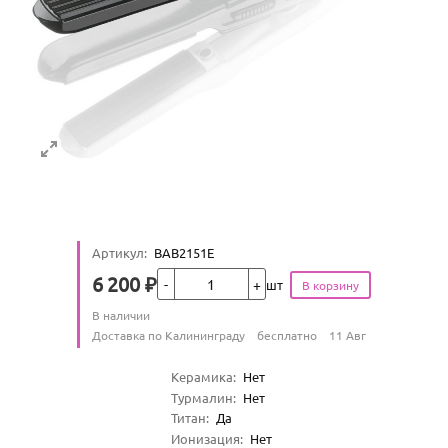
Артикул
:
BAB2151E
Кол-во
6 200
₽
шт
Цена
Количество
В наличии
:
Условия доставки
Доставка по Калининграду
бесплатно
11 Авг
Характеристики
Керамика
:
Нет
Турмалин
:
Нет
Титан
:
Да
Ионизация
:
Нет