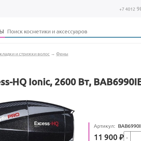
9
+7 4012
Форма поиска
Поиск
ДЫ
кладки и стрижки волос
→
Фены
ss-HQ Ionic, 2600 Вт, BAB6990I
Артикул
:
BAB6990I
Кол-во
Цена
11 900
₽