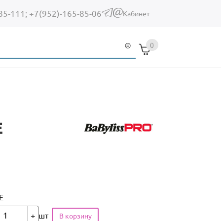
85-111;
+7(952)-165-85-06
(link sends e-mail)
Кабинет
0
E
E
шт