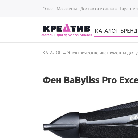
Перейти к основному содержанию
О нас
Магазины
Доставка и оплата
Гарантии
КАТАЛОГ
БРЕН
Магазин для профессионалов
Электрические инструменты для укладки и стрижки волос
Парикмахерские принадлежности
Парикмахерский ручной инструмент
Маникюрный / педикюрный инструмент
Оборудование для маникюра и педикюра
Вы здесь
КАТАЛОГ
→
Электрические инструменты для у
Фен BaByliss Pro Exce