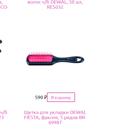
,
волос ч/б DEWAL, 50 шт,
 CO-
RES032
Цена
590
₽
ч/б
Щетка для укладки DEWAL
23
FIESTA, фуксия, 5 рядов BR-
69987