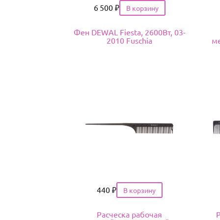
Цена
6 500
₽
Фен DEWAL Fiesta, 2600Вт, 03-
2010 Fuschia
ме
Цена
440
₽
Расческа рабочая