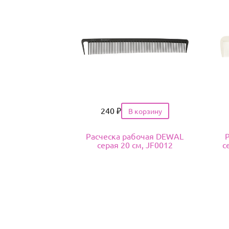
Цена
240
₽
Расческа рабочая DEWAL
серая 20 cм, JF0012
с