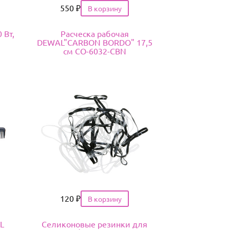
Цена
550
₽
 Вт,
Расческа рабочая
DEWAL"CARBON BORDO" 17,5
см CO-6032-CBN
Цена
120
₽
L
Селиконовые резинки для