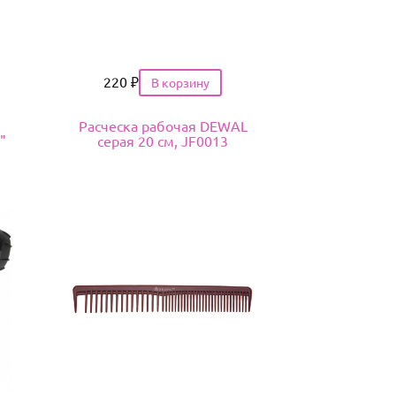
Цена
220
₽
Расческа рабочая DEWAL
"
серая 20 см, JF0013