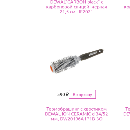
DEWAL"CARBON black" с
карбоновой спицей, черная
ко
21,5 см, JF2021
Цена
590
₽
Термобрашинг с хвостиком
Т
DEWAL ION CERAMIC d 34/52
DE
мм, DW20196A1P1B-3Q