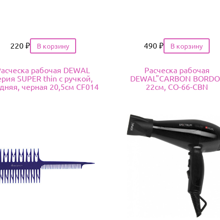
Цена
220
₽
Цена
490
₽
Расческа рабочая DEWAL
Расческа рабочая
ерия SUPER thin с ручкой,
DEWAL"CARBON BORDO
дняя, черная 20,5см CF014
22см, CO-66-CBN