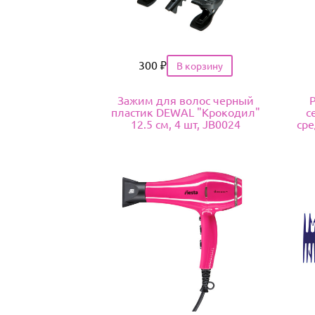
Цена
300
₽
Зажим для волос черный
пластик DEWAL "Крокодил"
с
12.5 см, 4 шт, JB0024
сре