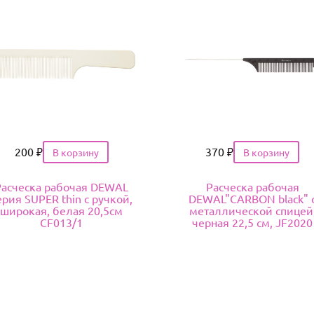
Цена
200
₽
Цена
370
₽
Расческа рабочая DEWAL
Расческа рабочая
ерия SUPER thin с ручкой,
DEWAL"CARBON black" 
широкая, белая 20,5см
металлической спицей
CF013/1
черная 22,5 см, JF2020