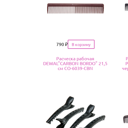
Цена
790
₽
Расческа рабочая
DEWAL"CARBON BORDO" 21,5
P
см CO-6039-CBN
че