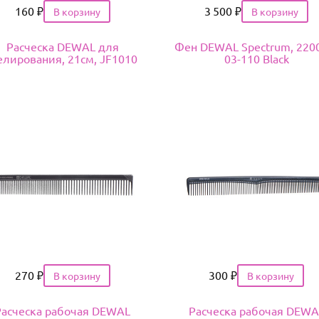
Цена
160
₽
Цена
3 500
₽
Расческа DEWAL для
Фен DEWAL Spectrum, 2200
лирования, 21см, JF1010
03-110 Black
Цена
270
₽
Цена
300
₽
Расческа рабочая DEWAL
Расческа рабочая DEWA