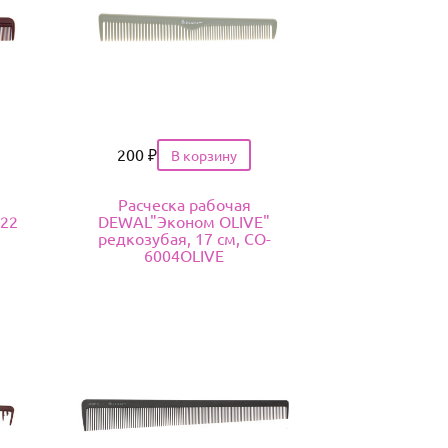
Цена
200
₽
Расческа рабочая
22
DEWAL"Эконом OLIVE"
редкозубая, 17 см, CO-
6004OLIVE