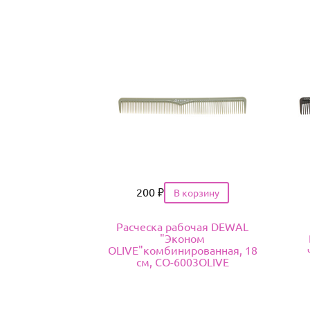
Цена
200
₽
Расческа рабочая DEWAL
"Эконом
OLIVE"комбинированная, 18
см, CO-6003OLIVE