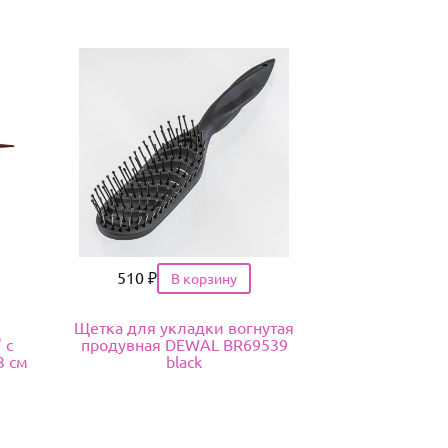
Цена
510
₽
Щетка для укладки вогнутая
 с
продувная DEWAL BR69539
3 см
black