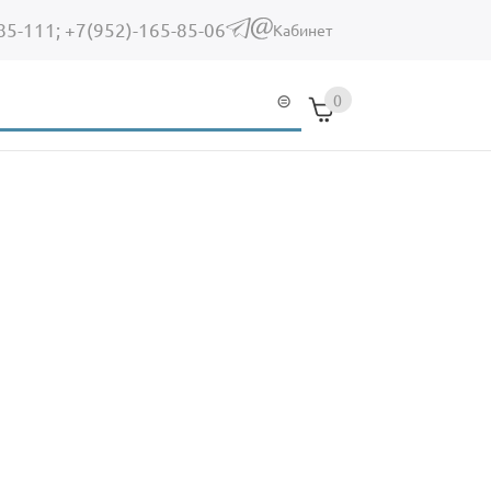
85-111;
+7(952)-165-85-06
(link sends e-mail)
Кабинет
0