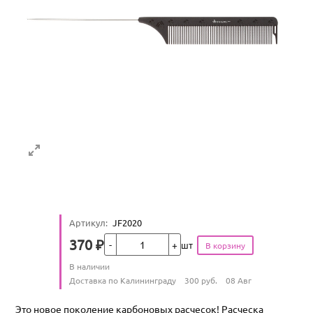
Артикул
:
JF2020
Кол-во
370
₽
шт
Цена
Количество
В наличии
:
Условия доставки
Доставка по Калининграду
300
руб.
08 Авг
Это новое поколение карбоновых расчесок! Расческа