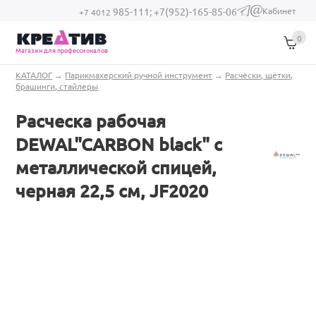
Перейти к основному содержанию
Кабинет
985-111;
+7(952)-165-85-06
(link sends e-
+7 4012
mail)
0
Магазин для профессионалов
Вы здесь
КАТАЛОГ
→
Парикмахерский ручной инструмент
→
Расчёски, щётки,
брашинги, стайлеры
Расческа рабочая
DEWAL"CARBON black" с
металлической спицей,
черная 22,5 см, JF2020