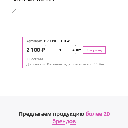
Артикул
:
BR-CI1PC-TH045
Кол-во
2 100
₽
шт
Цена
Количество
В наличии
:
Условия доставки
Доставка по Калининграду
бесплатно
11 Авг
Предлагаем продукцию
более 20
брендов