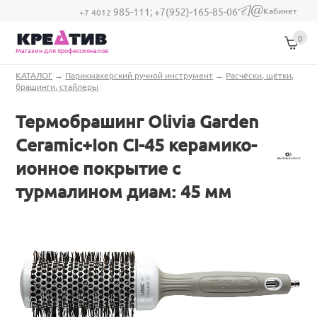
Перейти к основному содержанию
Кабинет
985-111;
+7(952)-165-85-06
(link sends e-
+7 4012
mail)
0
Магазин для профессионалов
Вы здесь
КАТАЛОГ
→
Парикмахерский ручной инструмент
→
Расчёски, щётки,
брашинги, стайлеры
Термобрашинг Olivia Garden
Ceramic+Ion CI-45 керамико-
ионное покрытие с
турмалином диам: 45 мм