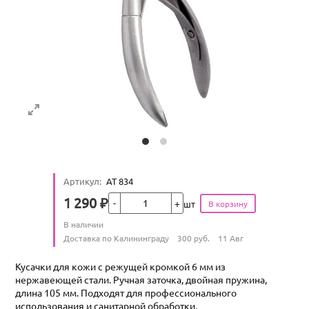
Артикул
:
АТ 834
Кол-во
1 290
₽
шт
Цена
Количество
В наличии
:
Условия доставки
Доставка по Калининграду
300
руб.
11 Авг
Кусачки для кожи с режущей кромкой 6 мм из
нержавеющей стали. Ручная заточка, двойная пружина,
длина 105 мм. Подходят для профессионального
использования и санитарной обработки.