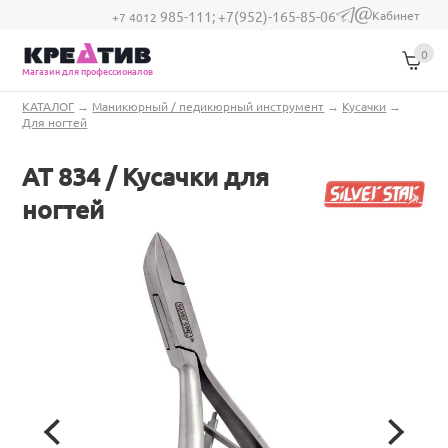
Перейти к основному содержанию
Кабинет
985-111;
+7(952)-165-85-06
(link sends e-
+7 4012
mail)
0
Магазин для профессионалов
Вы здесь
КАТАЛОГ
→
Маникюрный / педикюрный инструмент
→
Кусачки
→
Для ногтей
АТ 834 / Кусачки для
ногтей