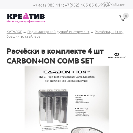
Перейти к основному содержанию
Кабинет
985-111;
+7(952)-165-85-06
(link sends e-
+7 4012
mail)
0
Магазин для профессионалов
Вы здесь
КАТАЛОГ
→
Парикмахерский ручной инструмент
→
Расчёски, щётки,
брашинги, стайлеры
Расчёски в комплекте 4 шт
CARBON+ION COMB SEТ