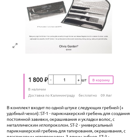
Кол-во
1 800
₽
шт
Цена
Количество
В наличии
:
Условия доставки
Доставка по Калининграду
бесплатно
09 Авг
В комплект входит по одной штуке следующих гребней (+
удобный чехол): ST-1 - парикмахерский гребень для создания
постоянной завивки, окрашивания и укладки волос, с
металлическим иглопроколом. ST-2 - универсальный
парикмахерский гребень для тапирования, окрашивания, с
пластиковым иглопроколом, 3 длины зубцов. ST-3 -